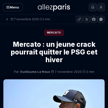
Menu
7 novembre 2025
2 min
·
MERCATO
Mercato : un jeune crack
pourrait quitter le PSG cet
hiver
·
·
Par
Guillaume Le Roux
7 novembre 2025
2 min