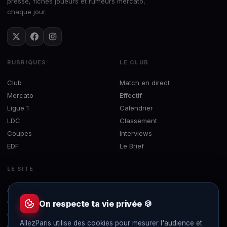
presse, fiches joueurs et rumeurs mercato,
chaque jour.
RUBRIQUES
LE CLUB
Club
Match en direct
Mercato
Effectif
Ligue 1
Calendrier
LDC
Classement
Coupes
Interviews
EDF
Le Brief
LE SITE
À propos
Concours
On respecte ta vie privée 🍪
Contact
AllezParis utilise des cookies pour mesurer l'audience et