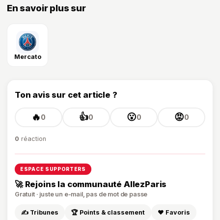
En savoir plus sur
Mercato
Ton avis sur cet article ?
🔥
👍
😮
😡
0
0
0
0
0
réaction
ESPACE SUPPORTERS
🚀 Rejoins la communauté AllezParis
Gratuit · juste un e-mail, pas de mot de passe
✍️ Tribunes
🏆 Points & classement
❤️ Favoris