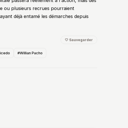
pitale passera réellement à l'action, mais dès
ne ou plusieurs recrues pourraient
 ayant déjà entamé les démarches depuis
🤍 Sauvegarder
icedo
#Willian Pacho