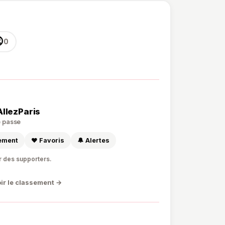

0
AllezParis
de passe
sement
❤️ Favoris
🔔 Alertes
r des supporters.
ir le classement →