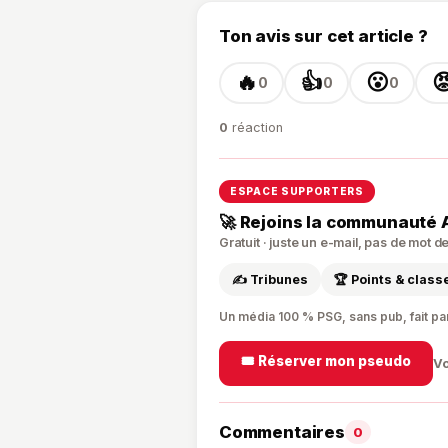
Ton avis sur cet article ?
🔥
👍
😮

0
0
0
0
réaction
ESPACE SUPPORTERS
🚀 Rejoins la communauté 
Gratuit · juste un e-mail, pas de mot 
✍️ Tribunes
🏆 Points & clas
Un média 100 % PSG, sans pub, fait pa
🎟️ Réserver mon pseudo
Vo
Commentaires
0