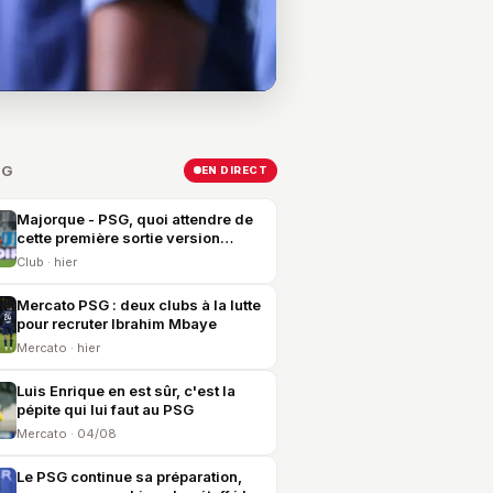
SG
EN DIRECT
Majorque - PSG, quoi attendre de
cette première sortie version
2026-2027 ?
Club · hier
Mercato PSG : deux clubs à la lutte
pour recruter Ibrahim Mbaye
Mercato · hier
Luis Enrique en est sûr, c'est la
pépite qui lui faut au PSG
Mercato · 04/08
Le PSG continue sa préparation,