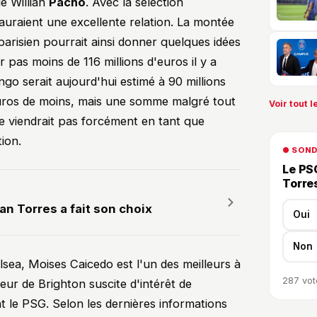
de Willian
Pacho
. Avec la sélection
uraient une excellente relation. La montée
arisien pourrait ainsi donner quelques idées
r pas moins de 116 millions d'euros il y a
go serait aujourd'hui estimé à 90 millions
euros de moins, mais une somme malgré tout
Voir tout le
e viendrait pas forcément en tant que
tion.
● SON
Le PSG
Torre
an Torres a fait son choix
Oui
Non
lsea, Moises Caicedo est l'un des meilleurs à
287
vot
eur de Brighton suscite d'intérêt de
le PSG. Selon les dernières informations