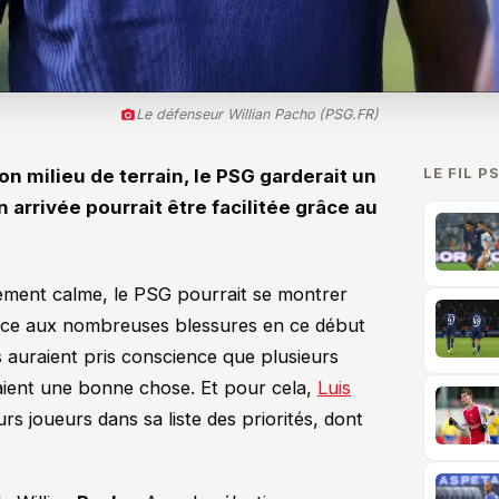
Le défenseur Willian Pacho (PSG.FR)
LE FIL P
son milieu de terrain, le PSG garderait un
n arrivée pourrait être facilitée grâce au
vement calme, le PSG pourrait se montrer
Face aux nombreuses blessures en ce début
ns auraient pris conscience que plusieurs
eraient une bonne chose. Et pour cela,
Luis
urs joueurs dans sa liste des priorités, dont