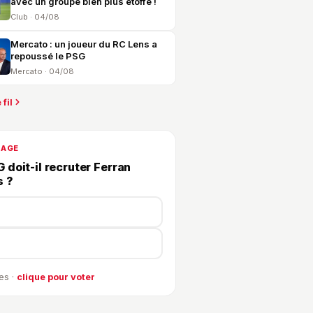
avec un groupe bien plus étoffé !
Club · 04/08
Mercato : un joueur du RC Lens a
repoussé le PSG
Mercato · 04/08
 fil
DAGE
 doit-il recruter Ferran
s ?
es ·
clique pour voter