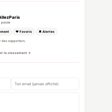
AllezParis
de passe
sement
❤️ Favoris
🔔 Alertes
r des supporters.
ir le classement →