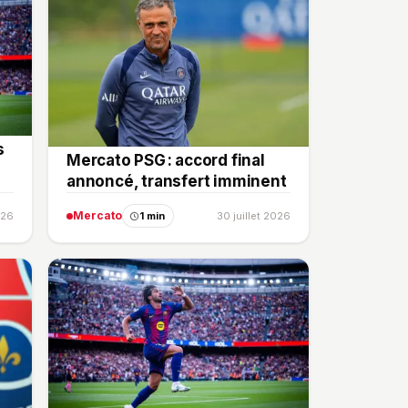
s
Mercato PSG : accord final
annoncé, transfert imminent
Mercato
026
1 min
30 juillet 2026