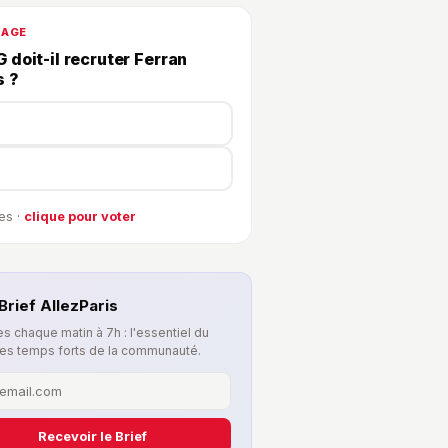
DAGE
 doit-il recruter Ferran
s ?
es ·
clique pour voter
Brief AllezParis
s chaque matin à 7h : l'essentiel du
les temps forts de la communauté.
Recevoir le Brief