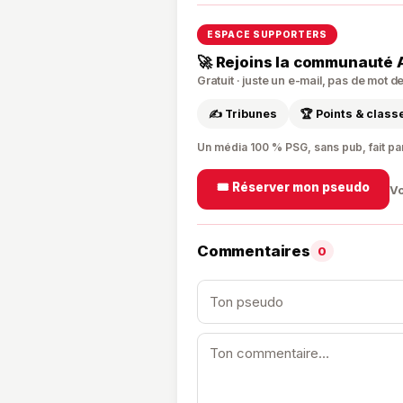
ESPACE SUPPORTERS
🚀 Rejoins la communauté 
Gratuit · juste un e-mail, pas de mot 
✍️ Tribunes
🏆 Points & clas
Un média 100 % PSG, sans pub, fait pa
🎟️ Réserver mon pseudo
Vo
Commentaires
0