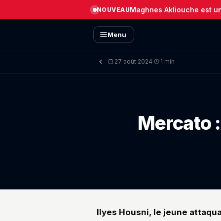
Maghnes Akliouche est un 
NOUVEAU
Menu
27 août 2024
1 min
·
Mercato :
Ilyes Housni, le jeune attaqu