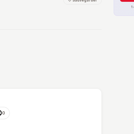
🤍 Sauvegarder
1

0