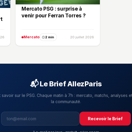
Mercato PSG : surprise à
venir pour Ferran Torres ?
t
Mercato
026
2 min
20 juillet 2026
📬 Le Brief AllezParis
t savoir sur le PSG. Chaque matin à 7h : mercato, matchs, analyses et
la communauté.
Recevoir le Brief