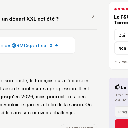
● SON
Le PSG
 un départ XXL cet été ?
Torre
Oui
tion de @RMCsport sur X →
Non
297
vot
à son poste, le Français aura l'occasion
📬 Le 
 ainsi de continuer sa progression. Il est
3 minute
 jusqu'en 2026, mais pourrait très bien
PSG et 
à vouloir le garder à la fin de la saison. On
ossible dans son nouveau challenge.