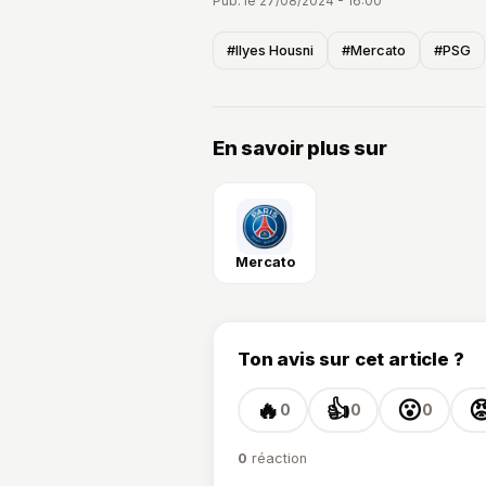
Pub. le 27/08/2024 - 16:00
#Ilyes Housni
#Mercato
#PSG
En savoir plus sur
Mercato
Ton avis sur cet article ?
🔥
👍
😮

0
0
0
0
réaction