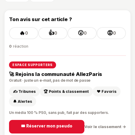
Ton avis sur cet article ?
🔥
👍
😮
😡
0
0
0
0
0
réaction
ESPACE SUPPORTERS
🚀 Rejoins la communauté AllezParis
Gratuit · juste un e-mail, pas de mot de passe
✍️ Tribunes
🏆 Points & classement
❤️ Favoris
🔔 Alertes
Un média 100 % PSG, sans pub, fait par des supporters.
🎟️ Réserver mon pseudo
Voir le classement →