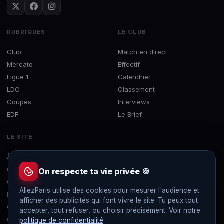
RUBRIQUES
LE CLUB
Club
Match en direct
Mercato
Effectif
Ligue 1
Calendrier
LDC
Classement
Coupes
Interviews
EDF
Le Brief
LE SITE
À propos
Concours
On respecte ta vie privée 🍪
Contact
AllezParis utilise des cookies pour mesurer l'audience et
Mentions légales
afficher des publicités qui font vivre le site. Tu peux tout
Confidentialité
accepter, tout refuser, ou choisir précisément. Voir notre
Gérer les cookies
politique de confidentialité
.