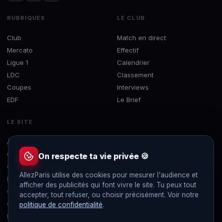
RUBRIQUES
LE CLUB
Club
Match en direct
Mercato
Effectif
Ligue 1
Calendrier
LDC
Classement
Coupes
Interviews
EDF
Le Brief
LE SITE
À propos
Concours
On respecte ta vie privée 🍪
Contact
AllezParis utilise des cookies pour mesurer l'audience et
Mentions légales
afficher des publicités qui font vivre le site. Tu peux tout
Confidentialité
accepter, tout refuser, ou choisir précisément. Voir notre
Gérer les cookies
politique de confidentialité
.
Flux RSS