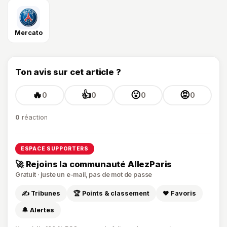
Mercato
Ton avis sur cet article ?
🔥
👍
😮
😡
0
0
0
0
0
réaction
ESPACE SUPPORTERS
🚀 Rejoins la communauté AllezParis
Gratuit · juste un e-mail, pas de mot de passe
✍️ Tribunes
🏆 Points & classement
❤️ Favoris
🔔 Alertes