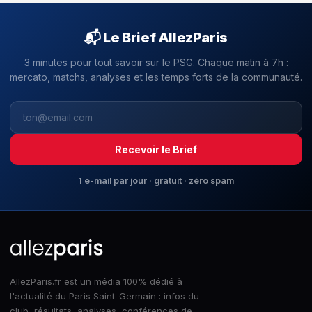
📬 Le Brief AllezParis
3 minutes pour tout savoir sur le PSG. Chaque matin à 7h :
mercato, matchs, analyses et les temps forts de la communauté.
Recevoir le Brief
1 e-mail par jour · gratuit · zéro spam
AllezParis.fr est un média 100% dédié à
l'actualité du Paris Saint-Germain : infos du
club, résultats, analyses, conférences de