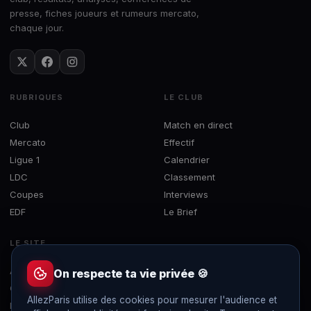
presse, fiches joueurs et rumeurs mercato,
chaque jour.
RUBRIQUES
LE CLUB
Club
Match en direct
Mercato
Effectif
Ligue 1
Calendrier
LDC
Classement
Coupes
Interviews
EDF
Le Brief
LE SITE
À propos
On respecte ta vie privée 🍪
Contact
AllezParis utilise des cookies pour mesurer l'audience et
Mentions légales