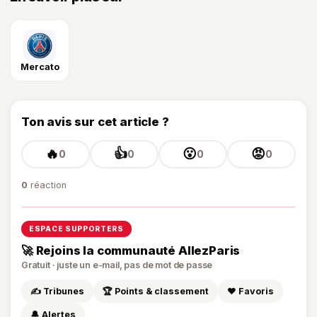
Mercato
Ton avis sur cet article ?
🔥
👍
😮
😡
0
0
0
0
0
réaction
ESPACE SUPPORTERS
🚀 Rejoins la communauté AllezParis
Gratuit · juste un e-mail, pas de mot de passe
✍️ Tribunes
🏆 Points & classement
❤️ Favoris
🔔 Alertes