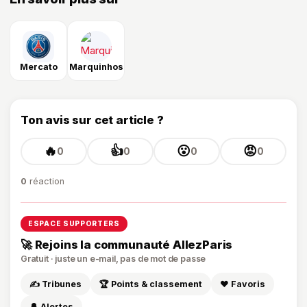
Mercato
Marquinhos
Ton avis sur cet article ?
🔥
👍
😮
😡
0
0
0
0
0
réaction
ESPACE SUPPORTERS
🚀 Rejoins la communauté AllezParis
Gratuit · juste un e-mail, pas de mot de passe
✍️ Tribunes
🏆 Points & classement
❤️ Favoris
🔔 Alertes