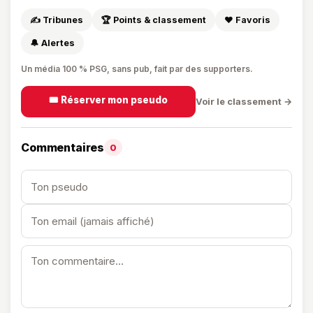
✍️ Tribunes
🏆 Points & classement
❤️ Favoris
🔔 Alertes
Un média 100 % PSG, sans pub, fait par des supporters.
🎟️ Réserver mon pseudo
Voir le classement →
Commentaires
0