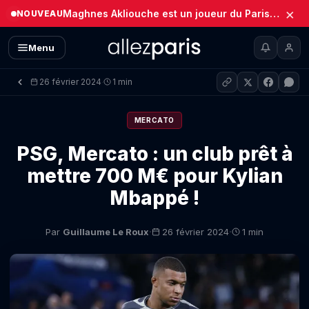
×
Maghnes Akliouche est un joueur du Paris Saint-Germain (Officiel)
NOUVEAU
Menu
26 février 2024
1 min
·
MERCATO
PSG, Mercato : un club prêt à
mettre 700 M€ pour Kylian
Mbappé !
·
·
Par
Guillaume Le Roux
26 février 2024
1 min