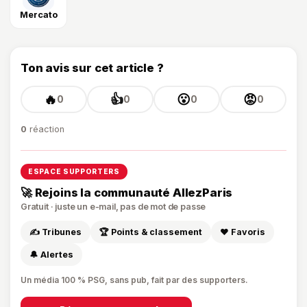
Mercato
Ton avis sur cet article ?
🔥
👍
😮
😡
0
0
0
0
0
réaction
ESPACE SUPPORTERS
🚀 Rejoins la communauté AllezParis
Gratuit · juste un e-mail, pas de mot de passe
✍️ Tribunes
🏆 Points & classement
❤️ Favoris
🔔 Alertes
Un média 100 % PSG, sans pub, fait par des supporters.