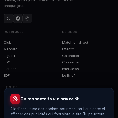
chaque jour.
RUBRIQUES
LE CLUB
Club
Match en direct
Mercato
Effectif
Ligue 1
Calendrier
LDC
Classement
Coupes
Interviews
EDF
Le Brief
LE SITE
À propos
On respecte ta vie privée 🍪
Contact
AllezParis utilise des cookies pour mesurer l'audience et
Mentions légales
afficher des publicités qui font vivre le site. Tu peux tout
Confidentialité