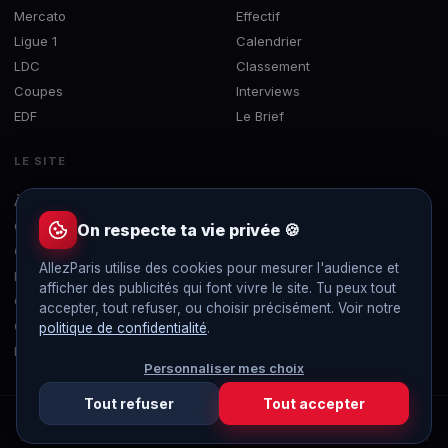
Mercato
Effectif
Ligue 1
Calendrier
LDC
Classement
Coupes
Interviews
EDF
Le Brief
LE SITE
À propos
Concours
On respecte ta vie privée 🍪
Contact
AllezParis utilise des cookies pour mesurer l'audience et
Mentions légales
afficher des publicités qui font vivre le site. Tu peux tout
Confidentialité
accepter, tout refuser, ou choisir précisément. Voir notre
Gérer les cookies
politique de confidentialité
.
Flux RSS
Personnaliser mes choix
Tout refuser
Tout accepter
© 2019-2026 AllezParis — Tous droits réservés
Site 100% indépendant et sans publicité, non affilié au Paris Saint-Germain