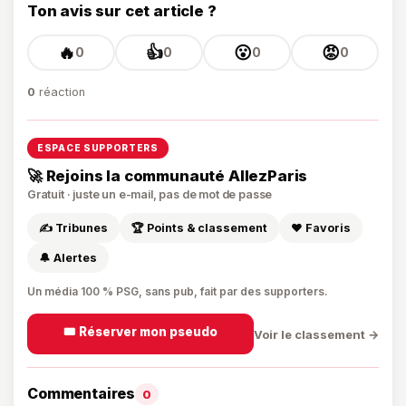
Ton avis sur cet article ?
🔥
👍
😮
😡
0
0
0
0
0
réaction
ESPACE SUPPORTERS
🚀 Rejoins la communauté AllezParis
Gratuit · juste un e-mail, pas de mot de passe
✍️ Tribunes
🏆 Points & classement
❤️ Favoris
🔔 Alertes
Un média 100 % PSG, sans pub, fait par des supporters.
🎟️ Réserver mon pseudo
Voir le classement →
Commentaires
0