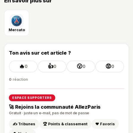
En savoir plus sur
Mercato
Ton avis sur cet article ?
🔥
👍
😮
😡
0
0
0
0
0
réaction
ESPACE SUPPORTERS
🚀 Rejoins la communauté AllezParis
Gratuit · juste un e-mail, pas de mot de passe
✍️ Tribunes
🏆 Points & classement
❤️ Favoris