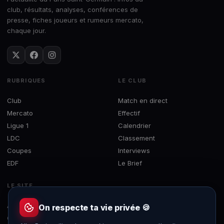
club, résultats, analyses, conférences de
presse, fiches joueurs et rumeurs mercato,
chaque jour.
RUBRIQUES
LE CLUB
Club
Match en direct
Mercato
Effectif
Ligue 1
Calendrier
LDC
Classement
Coupes
Interviews
EDF
Le Brief
LE SITE
À propos
On respecte ta vie privée 🍪
Contact