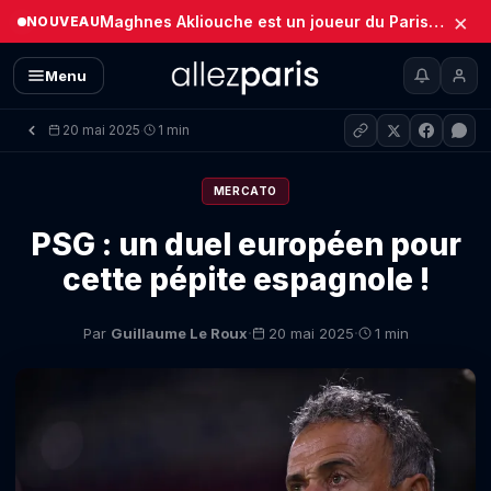
×
Maghnes Akliouche est un joueur du Paris Saint-Germain (Officiel)
NOUVEAU
Menu
20 mai 2025
1 min
·
MERCATO
PSG : un duel européen pour
cette pépite espagnole !
·
·
Par
Guillaume Le Roux
20 mai 2025
1 min