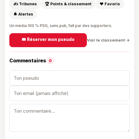
✍️ Tribunes
🏆 Points & classement
❤️ Favoris
🔔 Alertes
Un média 100 % PSG, sans pub, fait par des supporters.
🎟️ Réserver mon pseudo
Voir le classement →
Commentaires
0