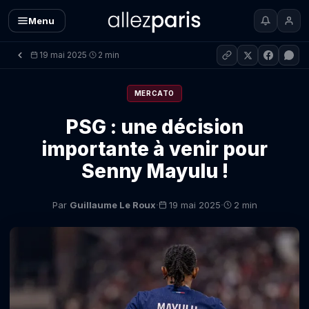
Menu
19 mai 2025
2 min
·
MERCATO
PSG : une décision
importante à venir pour
Senny Mayulu !
·
·
Par
Guillaume Le Roux
19 mai 2025
2 min