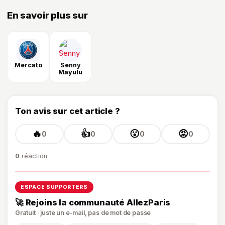
En savoir plus sur
Mercato
Senny
Mayulu
Ton avis sur cet article ?
🔥
👍
😮
😡
0
0
0
0
0
réaction
ESPACE SUPPORTERS
🚀 Rejoins la communauté AllezParis
Gratuit · juste un e-mail, pas de mot de passe