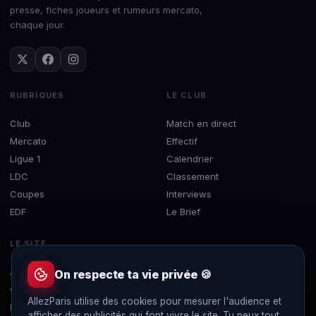
presse, fiches joueurs et rumeurs mercato,
chaque jour.
RUBRIQUES
LE CLUB
Club
Match en direct
Mercato
Effectif
Ligue 1
Calendrier
LDC
Classement
Coupes
Interviews
EDF
Le Brief
LE SITE
À propos
On respecte ta vie privée 🍪
Contact
AllezParis utilise des cookies pour mesurer l'audience et
Mentions légales
afficher des publicités qui font vivre le site. Tu peux tout