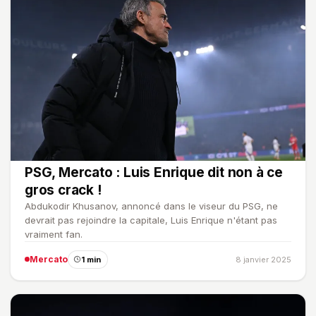
PSG, Mercato : Luis Enrique dit non à ce
gros crack !
Abdukodir Khusanov, annoncé dans le viseur du PSG, ne
devrait pas rejoindre la capitale, Luis Enrique n'étant pas
vraiment fan.
Mercato
1 min
8 janvier 2025