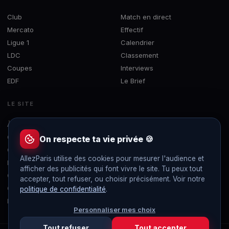
Club
Match en direct
Mercato
Effectif
Ligue 1
Calendrier
LDC
Classement
Coupes
Interviews
EDF
Le Brief
LE SITE
À propos
Concours
On respecte ta vie privée 🍪
Contact
AllezParis utilise des cookies pour mesurer l'audience et
Mentions légales
afficher des publicités qui font vivre le site. Tu peux tout
Confidentialité
accepter, tout refuser, ou choisir précisément. Voir notre
Gérer les cookies
politique de confidentialité
.
Flux RSS
Personnaliser mes choix
Tout refuser
Tout accepter