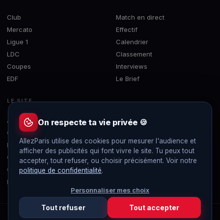
Club
Match en direct
Mercato
Effectif
Ligue 1
Calendrier
LDC
Classement
Coupes
Interviews
EDF
Le Brief
LE SITE
À propos
On respecte ta vie privée 🍪
Contact
AllezParis utilise des cookies pour mesurer l'audience et
Mentions légales
afficher des publicités qui font vivre le site. Tu peux tout
Confidentialité
accepter, tout refuser, ou choisir précisément. Voir notre
Gérer les cookies
politique de confidentialité
.
Flux RSS
Personnaliser mes choix
Tout refuser
Tout accepter
© 2019-2026 AllezParis — Tous droits réservés