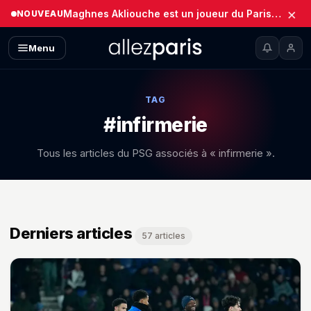
×
Maghnes Akliouche est un joueur du Paris Saint-Germain (Officiel)
NOUVEAU
Menu
TAG
#infirmerie
Tous les articles du PSG associés à « infirmerie ».
Derniers articles
57 articles