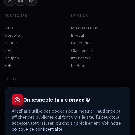
RUBRIQUES
LE CLUB
Club
Match en direct
Mercato
Effectif
Ligue 1
Calendrier
LDC
Classement
Coupes
Interviews
EDF
Le Brief
LE SITE
À propos
Concours
On respecte ta vie privée 🍪
Contact
AllezParis utilise des cookies pour mesurer l'audience et
Mentions légales
afficher des publicités qui font vivre le site. Tu peux tout
Confidentialité
accepter, tout refuser, ou choisir précisément. Voir notre
Gérer les cookies
politique de confidentialité
.