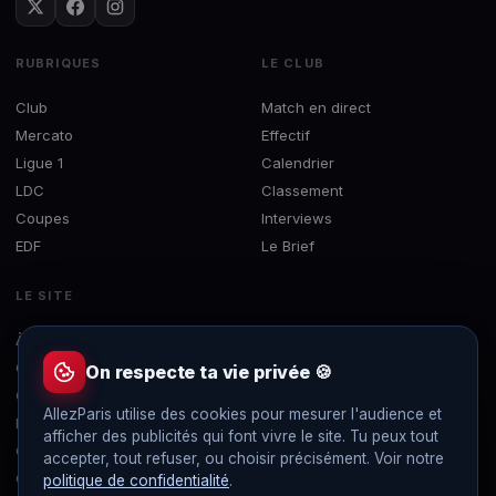
RUBRIQUES
LE CLUB
Club
Match en direct
Mercato
Effectif
Ligue 1
Calendrier
LDC
Classement
Coupes
Interviews
EDF
Le Brief
LE SITE
À propos
Concours
On respecte ta vie privée 🍪
Contact
AllezParis utilise des cookies pour mesurer l'audience et
Mentions légales
afficher des publicités qui font vivre le site. Tu peux tout
Confidentialité
accepter, tout refuser, ou choisir précisément. Voir notre
Gérer les cookies
politique de confidentialité
.