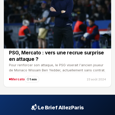
PSG, Mercato : vers une recrue surprise
en attaque ?
Pour renforcer son attaque, le PSG viserait l'ancien joueur
de Monaco Wissam Ben Yedder, actuellement sans contrat.
Mercato
1 min
23 août 2024
📬 Le Brief AllezParis