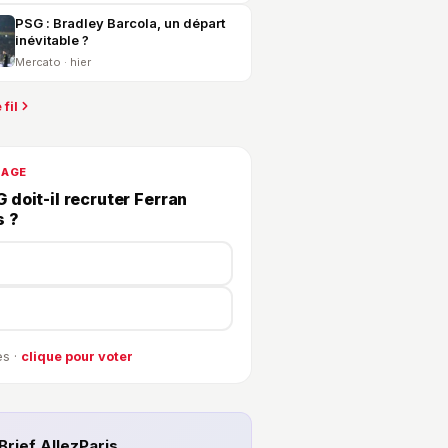
PSG : Bradley Barcola, un départ
inévitable ?
Mercato · hier
 fil
DAGE
 doit-il recruter Ferran
s ?
s ·
clique pour voter
Brief AllezParis