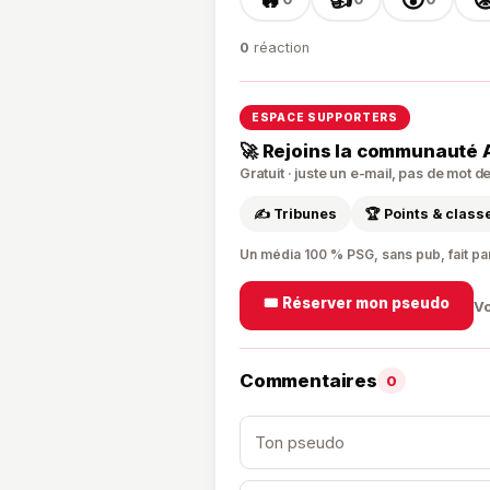
0
réaction
ESPACE SUPPORTERS
🚀 Rejoins la communauté 
Gratuit · juste un e-mail, pas de mot 
✍️ Tribunes
🏆 Points & clas
Un média 100 % PSG, sans pub, fait pa
🎟️ Réserver mon pseudo
Vo
Commentaires
0