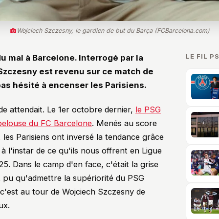
Wojciech Szczesny, le gardien de but du Barça (FCBarcelona.com)
LE FIL P
du mal à Barcelone. Interrogé par la
Szczesny est revenu sur ce match de
as hésité à encenser les Parisiens.
de attendait. Le 1er octobre dernier,
le PSG
 pelouse du FC Barcelone
. Menés au score
 les Parisiens ont inversé la tendance grâce
à l'instar de ce qu'ils nous offrent en Ligue
. Dans le camp d'en face, c'était la grise
t pu qu'admettre la supériorité du PSG
 c'est au tour de Wojciech Szczesny de
ux.