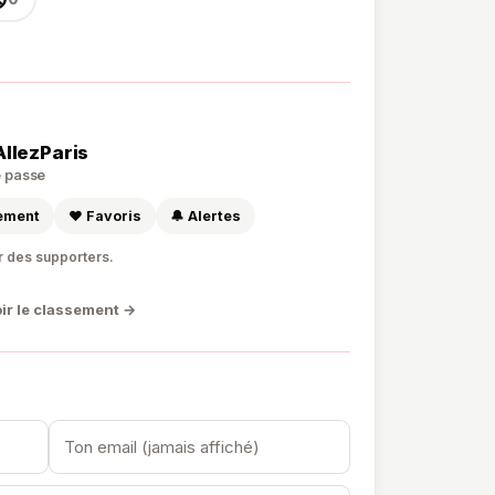
AllezParis
de passe
sement
❤️ Favoris
🔔 Alertes
r des supporters.
ir le classement →