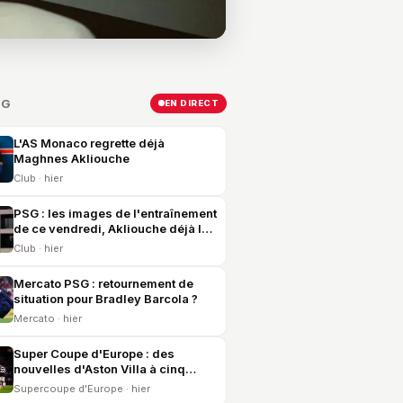
SG
EN DIRECT
L'AS Monaco regrette déjà
Maghnes Akliouche
Club · hier
PSG : les images de l'entraînement
de ce vendredi, Akliouche déjà là
et United en vue
Club · hier
Mercato PSG : retournement de
situation pour Bradley Barcola ?
Mercato · hier
Super Coupe d'Europe : des
nouvelles d'Aston Villa à cinq
jours du PSG
Supercoupe d'Europe · hier