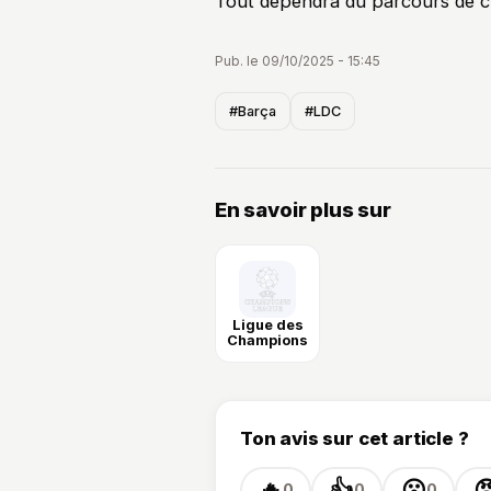
Tout dépendra du parcours de c
Pub. le 09/10/2025 - 15:45
#Barça
#LDC
En savoir plus sur
Ligue des
Champions
Ton avis sur cet article ?
🔥
👍
😮

0
0
0