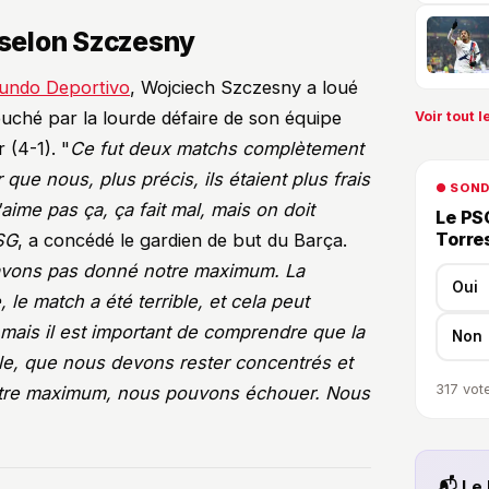
 selon Szczesny
undo Deportivo
, Wojciech Szczesny a loué
touché par la lourde défaire de son équipe
Voir tout le
 (4-1). "
Ce fut deux matchs complètement
 que nous, plus précis, ils étaient plus frais
● SON
aime pas ça, ça fait mal, mais on doit
Le PSG
Torre
PSG
, a concédé le gardien de but du Barça.
'avons pas donné notre maximum. La
Oui
 le match a été terrible, et cela peut
, mais il est important de comprendre que la
Non
ile, que nous devons rester concentrés et
317
vote
otre maximum, nous pouvons échouer. Nous
📬 Le 