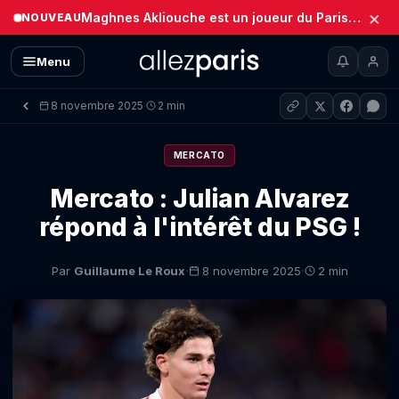
×
Maghnes Akliouche est un joueur du Paris Saint-Germain (Officiel)
NOUVEAU
Menu
8 novembre 2025
2 min
·
MERCATO
Mercato : Julian Alvarez
répond à l'intérêt du PSG !
·
·
Par
Guillaume Le Roux
8 novembre 2025
2 min