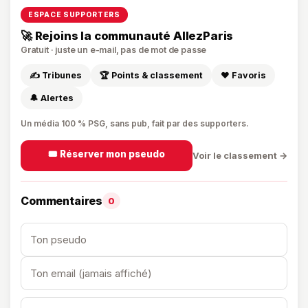
ESPACE SUPPORTERS
🚀 Rejoins la communauté AllezParis
Gratuit · juste un e-mail, pas de mot de passe
✍️ Tribunes
🏆 Points & classement
❤️ Favoris
🔔 Alertes
Un média 100 % PSG, sans pub, fait par des supporters.
🎟️ Réserver mon pseudo
Voir le classement →
Commentaires
0