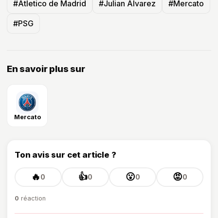
#Atletico de Madrid
#Julian Alvarez
#Mercato
#PSG
En savoir plus sur
Mercato
Ton avis sur cet article ?
🔥
👍
😮
😡
0
0
0
0
0
réaction