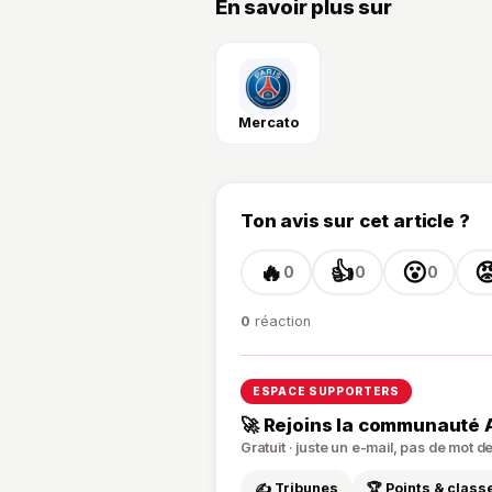
En savoir plus sur
Mercato
Ton avis sur cet article ?
🔥
👍
😮

0
0
0
0
réaction
ESPACE SUPPORTERS
🚀 Rejoins la communauté 
Gratuit · juste un e-mail, pas de mot 
✍️ Tribunes
🏆 Points & clas