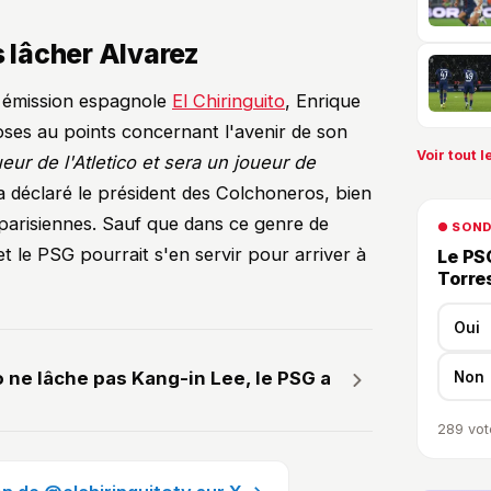
s lâcher Alvarez
e émission espagnole
El Chiringuito
, Enrique
oses au points concernant l'avenir de son
Voir tout le
ueur de l'Atletico et sera un joueur de
 a déclaré le président des Colchoneros, bien
 parisiennes. Sauf que dans ce genre de
● SON
et le PSG pourrait s'en servir pour arriver à
Le PSG
Torre
Oui
o ne lâche pas Kang-in Lee, le PSG a
Non
289
vot