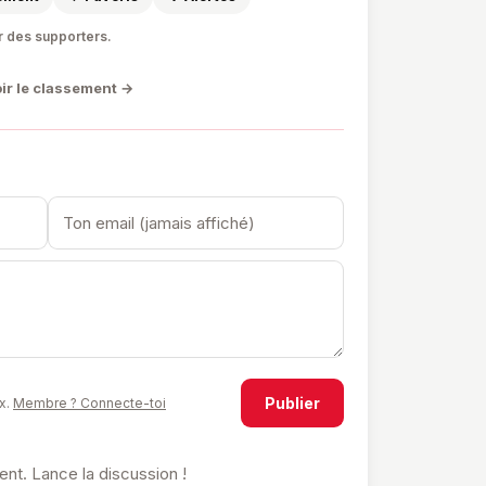
r des supporters.
ir le classement →
Publier
x.
Membre ? Connecte-toi
t. Lance la discussion !