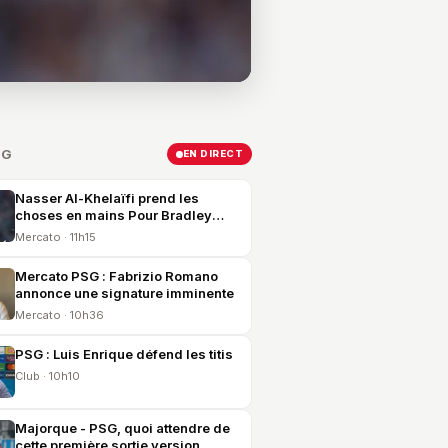
SG
EN DIRECT
Nasser Al-Khelaïfi prend les
choses en mains Pour Bradley
Barcola !
Mercato · 11h15
Mercato PSG : Fabrizio Romano
annonce une signature imminente
Mercato · 10h36
PSG : Luis Enrique défend les titis
Club · 10h10
Majorque - PSG, quoi attendre de
cette première sortie version