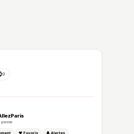

0
AllezParis
de passe
sement
❤️ Favoris
🔔 Alertes