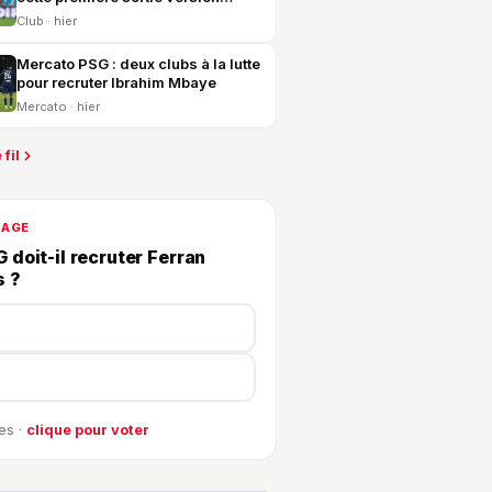
2026-2027 ?
Club · hier
Mercato PSG : deux clubs à la lutte
pour recruter Ibrahim Mbaye
Mercato · hier
 fil
DAGE
 doit-il recruter Ferran
s ?
es ·
clique pour voter