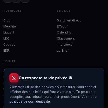
RUBRIQUES
LE CLUB
Club
Match en direct
Mercato
Effectif
Ligue 1
Calendrier
LDC
Classement
Coupes
Interviews
EDF
Le Brief
LE SITE
À propos
Concours
On respecte ta vie privée 🍪
Contact
AllezParis utilise des cookies pour mesurer l'audience et
Mentions légales
afficher des publicités qui font vivre le site. Tu peux tout
Confidentialité
accepter, tout refuser, ou choisir précisément. Voir notre
Gérer les cookies
politique de confidentialité
.
Flux RSS