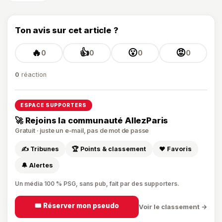
Ton avis sur cet article ?
🔥
👍
😮
😡
0
0
0
0
0
réaction
ESPACE SUPPORTERS
🚀 Rejoins la communauté AllezParis
Gratuit · juste un e-mail, pas de mot de passe
✍️ Tribunes
🏆 Points & classement
❤️ Favoris
🔔 Alertes
Un média 100 % PSG, sans pub, fait par des supporters.
🎟️ Réserver mon pseudo
Voir le classement →