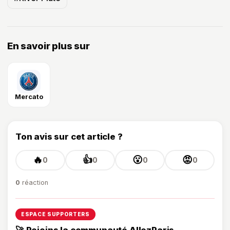
En savoir plus sur
Mercato
Ton avis sur cet article ?
🔥
👍
😮
😡
0
0
0
0
0
réaction
ESPACE SUPPORTERS
🚀 Rejoins la communauté AllezParis