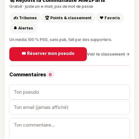
Gratuit · juste un e-mail, pas de mot de passe
✍️ Tribunes
🏆 Points & classement
❤️ Favoris
🔔 Alertes
Un média 100 % PSG, sans pub, fait par des supporters.
🎟️ Réserver mon pseudo
Voir le classement →
Commentaires
0