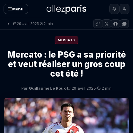
Menu
29 avril 2025
2 min
·
MERCATO
Mercato : le PSG a sa priorité
et veut réaliser un gros coup
cet été !
·
·
Par
Guillaume Le Roux
29 avril 2025
2 min