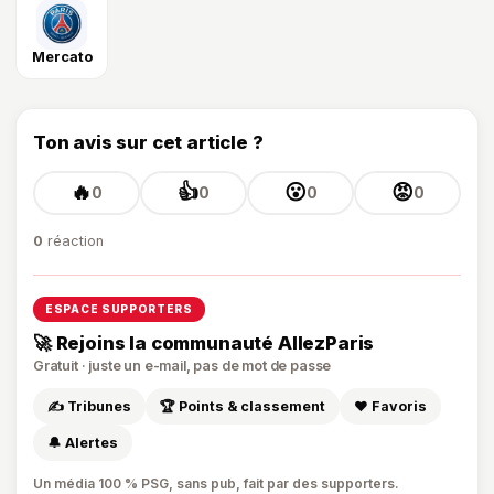
Mercato
Ton avis sur cet article ?
🔥
👍
😮
😡
0
0
0
0
0
réaction
ESPACE SUPPORTERS
🚀 Rejoins la communauté AllezParis
Gratuit · juste un e-mail, pas de mot de passe
✍️ Tribunes
🏆 Points & classement
❤️ Favoris
🔔 Alertes
Un média 100 % PSG, sans pub, fait par des supporters.