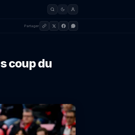
Partager
os coup du