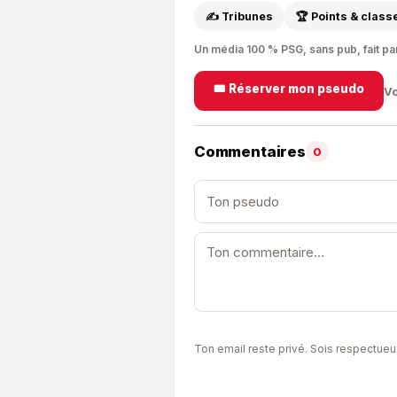
✍️ Tribunes
🏆 Points & clas
Un média 100 % PSG, sans pub, fait pa
🎟️ Réserver mon pseudo
Vo
Commentaires
0
Ton email reste privé. Sois respectueu