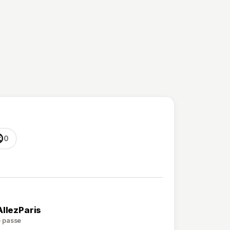

0
AllezParis
de passe