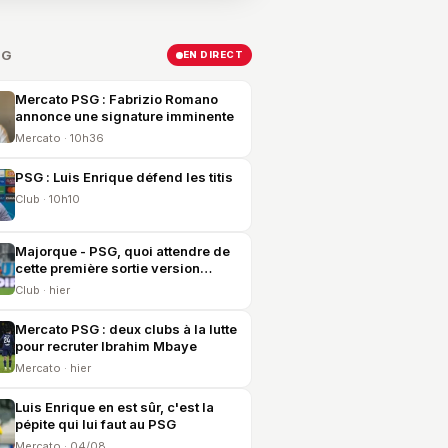
SG
EN DIRECT
Mercato PSG : Fabrizio Romano
annonce une signature imminente
Mercato · 10h36
PSG : Luis Enrique défend les titis
Club · 10h10
Majorque - PSG, quoi attendre de
cette première sortie version
2026-2027 ?
Club · hier
Mercato PSG : deux clubs à la lutte
pour recruter Ibrahim Mbaye
Mercato · hier
Luis Enrique en est sûr, c'est la
pépite qui lui faut au PSG
Mercato · 04/08