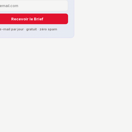
Recevoir le Brief
 e-mail par jour · gratuit · zéro spam