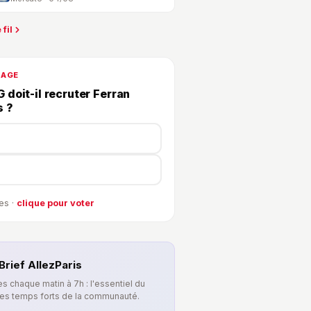
 fil
DAGE
 doit-il recruter Ferran
s ?
es ·
clique pour voter
Brief AllezParis
s chaque matin à 7h : l'essentiel du
les temps forts de la communauté.