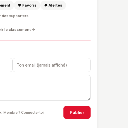
sement
❤️ Favoris
🔔 Alertes
r des supporters.
ir le classement →
Publier
x.
Membre ? Connecte-toi