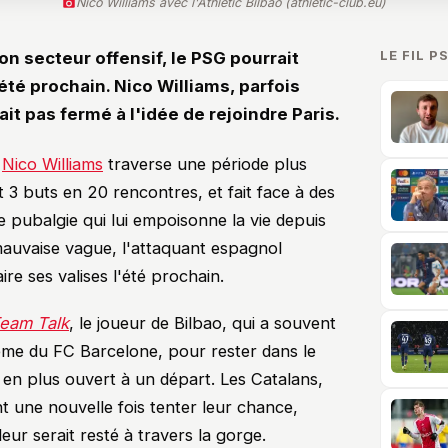
Nico Williams avec l'Athletic Bilbao (athletic-club.eu)
LE FIL P
son secteur offensif, le PSG pourrait
été prochain. Nico Williams, parfois
it pas fermé à l'idée de rejoindre Paris.
,
Nico Williams
traverse une période plus
t 3 buts en 20 rencontres, et fait face à des
 pubalgie qui lui empoisonne la vie depuis
mauvaise vague, l'attaquant espagnol
aire ses valises l'été prochain.
eam Talk
, le joueur de Bilbao, qui a souvent
ême du FC Barcelone, pour rester dans le
 en plus ouvert à un départ. Les Catalans,
t une nouvelle fois tenter leur chance,
leur serait resté à travers la gorge.