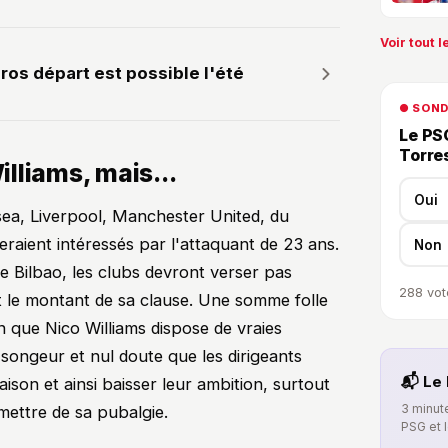
Voir tout le
ros départ est possible l'été
● SON
Le PSG
Torre
lliams, mais...
Oui
sea, Liverpool, Manchester United, du
raient intéressés par l'attaquant de 23 ans.
Non
de Bilbao, les clubs devront verser pas
288
vot
it le montant de sa clause. Une somme folle
en que Nico Williams dispose de vraies
e songeur et nul doute que les dirigeants
📬 Le 
ison et ainsi baisser leur ambition, surtout
3 minute
emettre de sa pubalgie.
PSG et 