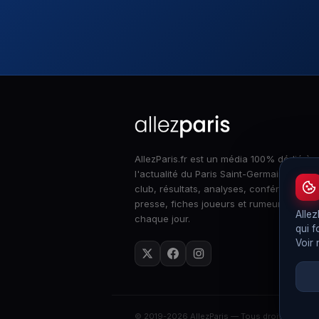
AllezParis.fr est un média 100% dédié à
l'actualité du Paris Saint-Germain : infos
club, résultats, analyses, conférences d
presse, fiches joueurs et rumeurs merca
Allez
chaque jour.
qui f
Voir
© 2019-2026 AllezParis — Tous droits réserv