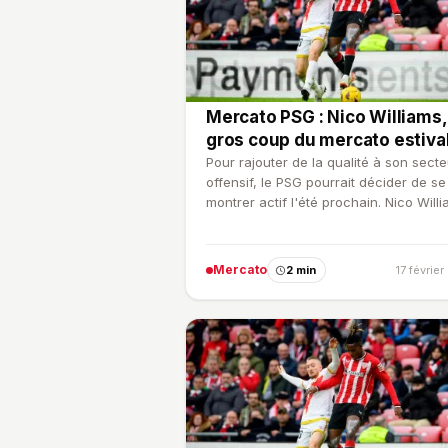
Mercato PSG : Nico Williams,
gros coup du mercato estival
Pour rajouter de la qualité à son secte
offensif, le PSG pourrait décider de se
montrer actif l'été prochain. Nico Willi
parfois anno…
Mercato
2 min
17 févrie