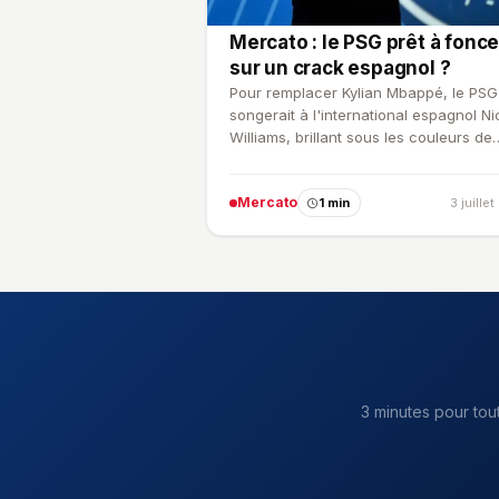
Mercato : le PSG prêt à fonce
sur un crack espagnol ?
Pour remplacer Kylian Mbappé, le PSG
songerait à l'international espagnol Ni
Williams, brillant sous les couleurs de
l'Athletic Bilbao.
Mercato
1 min
3 juille
3 minutes pour tou