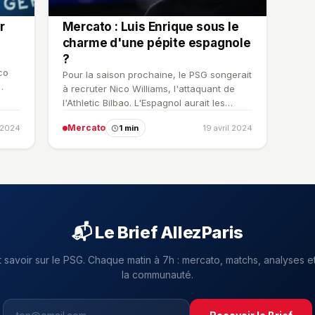
r
Mercato : Luis Enrique sous le
charme d'une pépite espagnole
?
co
Pour la saison prochaine, le PSG songerait
à recruter Nico Williams, l'attaquant de
l'Athletic Bilbao. L'Espagnol aurait les
faveurs de Lui…
Mercato
t 2024
1 min
19 avril 2024
📬 Le Brief AllezParis
t savoir sur le PSG. Chaque matin à 7h : mercato, matchs, analyses et
la communauté.