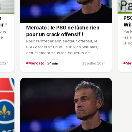
e
PSG
r !
Wil
Mercato : le PSG ne lâche rien
lone
Parf
pour un crack offensif !
le
les 
Pour renforcer son secteur offensif, le
le d
PSG garderait un œil sur Nico Williams,
actuellement sous les couleurs de
l'Athletic Bilbao.
Mercato
Me
 2024
1 min
25 juillet 2024