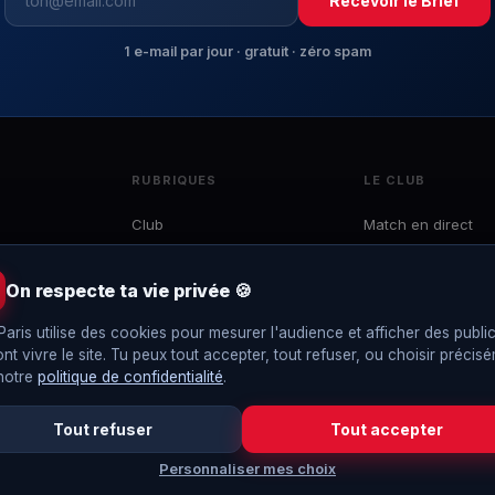
Recevoir le Brief
1 e-mail par jour · gratuit · zéro spam
RUBRIQUES
LE CLUB
Club
Match en direct
Mercato
Effectif
 du
Ligue 1
Calendrier
On respecte ta vie privée 🍪
e
LDC
Classement
to,
Paris utilise des cookies pour mesurer l'audience et afficher des public
Coupes
Interviews
ont vivre le site. Tu peux tout accepter, tout refuser, ou choisir précis
EDF
Le Brief
 notre
politique de confidentialité
.
Tout refuser
Tout accepter
Personnaliser mes choix
és
Site 100% indépendant et sa