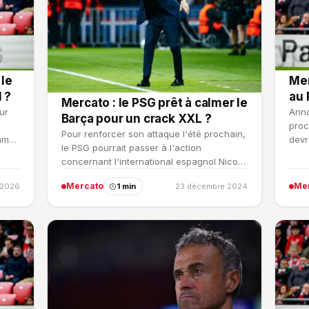
 le
Mer
 ?
au 
Mercato : le PSG prêt à calmer le
ur
Anno
Barça pour un crack XXL ?
proc
Pour renforcer son attaque l'été prochain,
ams,
devr
le PSG pourrait passer à l'action
concernant l'international espagnol Nico
Williams.
Mercato
Me
r 2026
1 min
23 décembre 2024