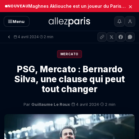
×
Maghnes Akliouche est un joueur du Paris Saint-Germain (Officiel)
NOUVEAU
Menu
4 avril 2024
2 min
·
MERCATO
PSG, Mercato : Bernardo
Silva, une clause qui peut
tout changer
·
·
Par
Guillaume Le Roux
4 avril 2024
2 min