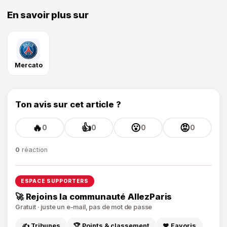
En savoir plus sur
Mercato
Ton avis sur cet article ?
🔥
👍
😮
😡
0
0
0
0
0
réaction
ESPACE SUPPORTERS
🚀 Rejoins la communauté AllezParis
Gratuit · juste un e-mail, pas de mot de passe
✍️ Tribunes
🏆 Points & classement
❤️ Favoris