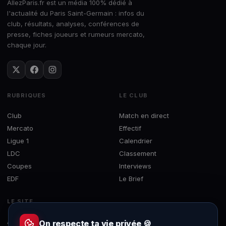
AllezParis.fr est un média 100% dédié à
l'actualité du Paris Saint-Germain : infos du
club, résultats, analyses, conférences de
presse, fiches joueurs et rumeurs mercato,
chaque jour.
RUBRIQUES
LE CLUB
Club
Match en direct
Mercato
Effectif
Ligue 1
Calendrier
LDC
Classement
Coupes
Interviews
EDF
Le Brief
LE SITE
À propos
On respecte ta vie privée 🍪