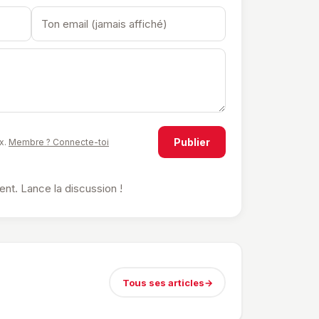
Publier
x.
Membre ? Connecte-toi
t. Lance la discussion !
Tous ses articles
→