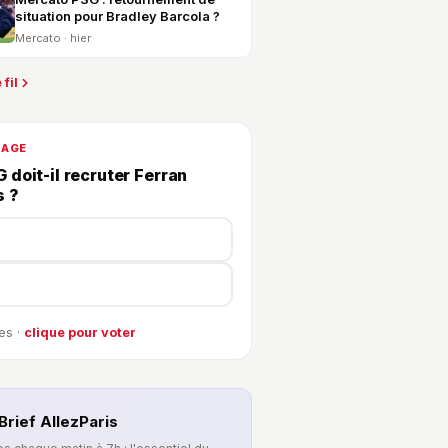
situation pour Bradley Barcola ?
Mercato · hier
 fil
DAGE
 doit-il recruter Ferran
s ?
es ·
clique pour voter
Brief AllezParis