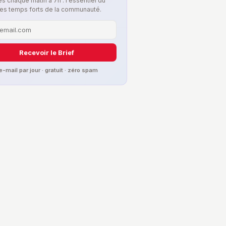
s chaque matin à 7h : l'essentiel du
les temps forts de la communauté.
Recevoir le Brief
 e-mail par jour · gratuit · zéro spam