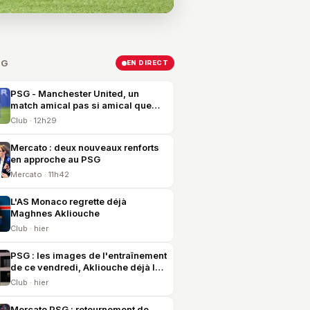
SG
EN DIRECT
PSG - Manchester United, un
match amical pas si amical que
cela
Club · 12h29
Mercato : deux nouveaux renforts
en approche au PSG
Mercato · 11h42
L'AS Monaco regrette déjà
Maghnes Akliouche
Club · hier
PSG : les images de l'entraînement
de ce vendredi, Akliouche déjà là
et United en vue
Club · hier
Mercato PSG : retournement de