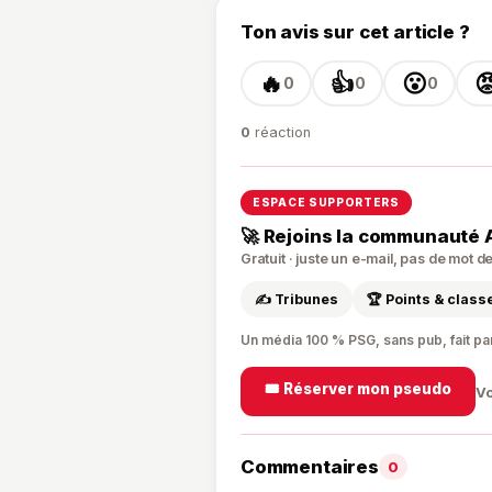
Ton avis sur cet article ?
🔥
👍
😮

0
0
0
0
réaction
ESPACE SUPPORTERS
🚀 Rejoins la communauté 
Gratuit · juste un e-mail, pas de mot 
✍️ Tribunes
🏆 Points & clas
Un média 100 % PSG, sans pub, fait pa
🎟️ Réserver mon pseudo
Vo
Commentaires
0