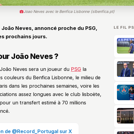
Joao Neves avec le Benfica Lisbonne (slbenfica.pt)
LE FIL P
is João Neves, annoncé proche du PSG,
es prochains jours.
pour João Neves ?
, João Neves sera un joueur du
PSG
la
es couleurs du Benfica Lisbonne, le milieu de
aris dans les prochaines semaines, voire les
iations assez longues avec le club lisboète,
our un transfert estimé à 70 millions
oncé.
ion de @Record_Portugal sur X