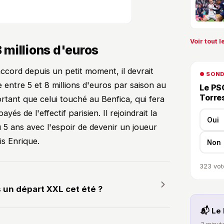
Voir tout le
8 millions d'euros
accord depuis un petit moment, il devrait
● SON
re entre 5 et 8 millions d'euros par saison au
Le PSG
Torre
rtant que celui touché au Benfica, qui fera
yés de l'effectif parisien. Il rejoindrait la
Oui
 5 ans avec l'espoir de devenir un joueur
is Enrique.
Non
323
vot
 un départ XXL cet été ?
📬 Le 