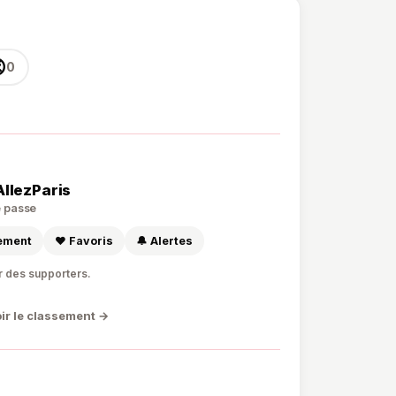

0
AllezParis
de passe
sement
❤️ Favoris
🔔 Alertes
r des supporters.
ir le classement →