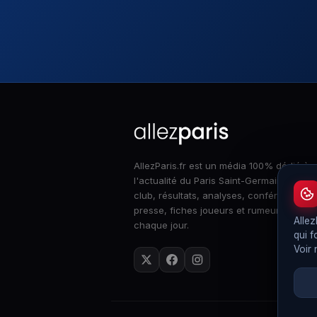
AllezParis.fr est un média 100% dédié à
l'actualité du Paris Saint-Germain : infos
club, résultats, analyses, conférences d
presse, fiches joueurs et rumeurs merca
Allez
chaque jour.
qui f
Voir