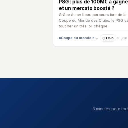
PSG : plus de 100M€ à gagn
et un mercato boosté ?
Grâce à son beau parcours lors de la
Coupe du Monde des Clubs, le PSG v
toucher un très joli chèque.
Coupe du monde des clubs
1 min
30 juin
3 minutes pour tou