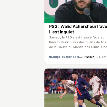
PSG : Walid Acherchour l'av
il est inquiet
Samedi, le PSG s'est imposé face au
Bayern Munich lors des quarts de fina
de la Coupe du Monde des Clubs. Un
victoire qui a impressionné…
Coupe du monde des clubs
2 min
6 juille