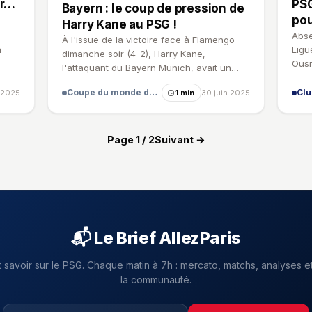
er…
PSG
Bayern : le coup de pression de
po
Harry Kane au PSG !
Abse
À l'issue de la victoire face à Flamengo
a
Ligu
dimanche soir (4-2), Harry Kane,
Ousm
l'attaquant du Bayern Munich, avait un
message pour le PSG.
Coupe du monde des clubs
Cl
 2025
1 min
30 juin 2025
Page 1 / 2
Suivant →
📬 Le Brief AllezParis
t savoir sur le PSG. Chaque matin à 7h : mercato, matchs, analyses et
la communauté.