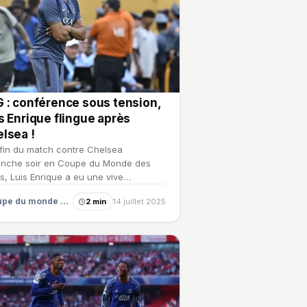
 : conférence sous tension,
s Enrique flingue après
lsea !
 fin du match contre Chelsea
nche soir en Coupe du Monde des
s, Luis Enrique a eu une vive
rcation avec Joao Pedro.
Coupe du monde des clubs
2 min
14 juillet 2025