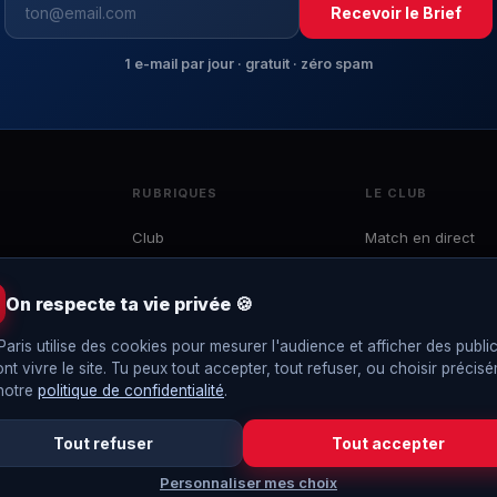
Recevoir le Brief
1 e-mail par jour · gratuit · zéro spam
RUBRIQUES
LE CLUB
Club
Match en direct
Mercato
Effectif
 du
Ligue 1
Calendrier
On respecte ta vie privée 🍪
e
LDC
Classement
to,
Paris utilise des cookies pour mesurer l'audience et afficher des public
Coupes
Interviews
ont vivre le site. Tu peux tout accepter, tout refuser, ou choisir précis
EDF
Le Brief
 notre
politique de confidentialité
.
Tout refuser
Tout accepter
Personnaliser mes choix