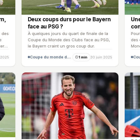
rn,
Deux coups durs pour le Bayern
Une
face au PSG ?
con
s des
À quelques jours du quart de finale de la
Pour
e
Coupe du Monde des Clubs face au PSG,
des 
ter
le Bayern craint un gros coup dur.
Mond
sans
Coupe du monde des clubs
t 2025
1 min
30 juin 2025