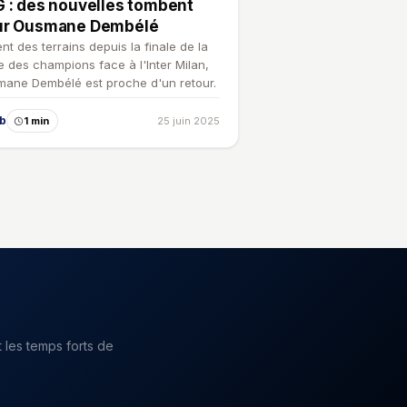
 : des nouvelles tombent
ur Ousmane Dembélé
nt des terrains depuis la finale de la
e des champions face à l'Inter Milan,
ane Dembélé est proche d'un retour.
ub
1 min
25 juin 2025
 les temps forts de