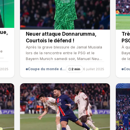
oue,
Neuer attaque Donnarumma,
Trè
Courtois le défend !
PSG
Après la grave blessure de Jamal Musiala
À qu
le
lors de la rencontre entre le PSG et le
Baye
e
Bayern Munich samedi soir, Manuel Neuer
de l
n'a pas hésité à c…
peut
Coupe du monde des clubs
t 2025
2 min
6 juillet 2025