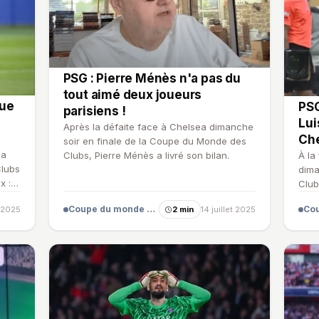
PSG : Pierre Ménès n'a pas du
tout aimé deux joueurs
que
PSG
parisiens !
Lui
Après la défaite face à Chelsea dimanche
Che
soir en finale de la Coupe du Monde des
ea
Clubs, Pierre Ménès a livré son bilan.
À la
Clubs
dima
x :
Club
alte
Coupe du monde des clubs
t 2025
2 min
14 juillet 2025