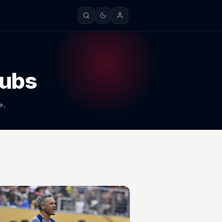
lubs
».