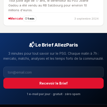
Tout juste âgé de 17 ans, le défenseur du PSG Joane
Gadou a été vendu au RB Salzbourg pour environ 10
millions d'euros.
Mercato
1 min
3 septembre 2024
📬 Le Brief AllezParis
3 minutes pour tout savoir sur le PSG. Chaque matin à 7h :
mercato, matchs, analyses et les temps forts de la communauté.
Recevoir le Brief
1 e-mail par jour · gratuit · zéro spam