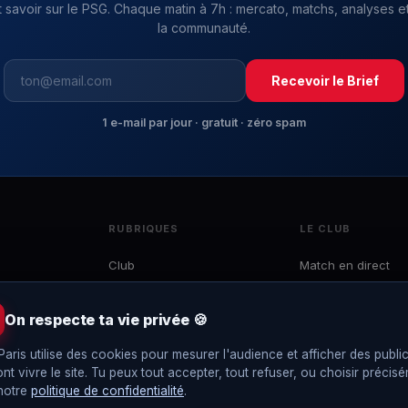
t savoir sur le PSG. Chaque matin à 7h : mercato, matchs, analyses et
la communauté.
Recevoir le Brief
1 e-mail par jour · gratuit · zéro spam
RUBRIQUES
LE CLUB
Club
Match en direct
Mercato
Effectif
 du
Ligue 1
Calendrier
On respecte ta vie privée 🍪
e
LDC
Classement
to,
Paris utilise des cookies pour mesurer l'audience et afficher des public
Coupes
Interviews
ont vivre le site. Tu peux tout accepter, tout refuser, ou choisir précis
EDF
Le Brief
 notre
politique de confidentialité
.