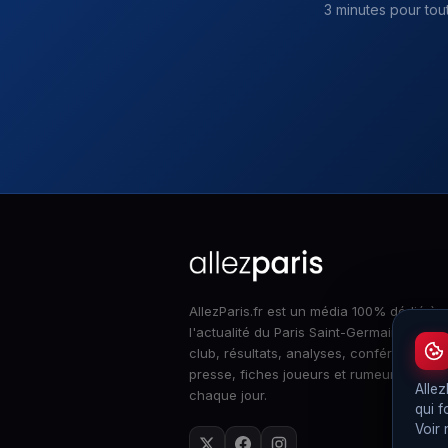
3 minutes pour tou
AllezParis.fr est un média 100% dédié à
l'actualité du Paris Saint-Germain : infos
club, résultats, analyses, conférences d
presse, fiches joueurs et rumeurs merca
Allez
chaque jour.
qui f
Voir