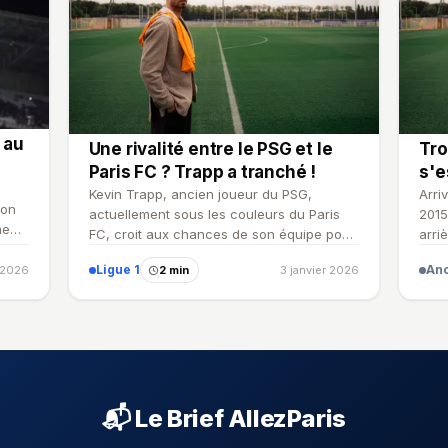
 au
Une rivalité entre le PSG et le
Tro
Paris FC ? Trapp a tranché !
s'e
Kevin Trapp, ancien joueur du PSG,
Arri
ion
actuellement sous les couleurs du Paris
2015
ment
FC, croit aux chances de son équipe pour
arri
la rencontre de Ligue 1…
esti
Ligue 1
An
r 2026
2 min
3 janvier 2026
📬 Le Brief AllezParis