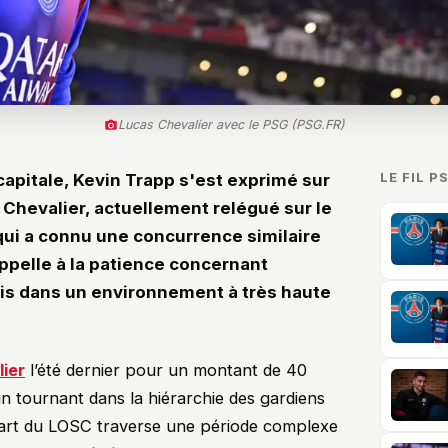
Lucas Chevalier avec le PSG (PSG.FR)
LE FIL P
capitale, Kevin Trapp s'est exprimé sur
s Chevalier, actuellement relégué sur le
qui a connu une concurrence similaire
ppelle à la patience concernant
çais dans un environnement à très haute
ier
l’été dernier pour un montant de 40
un tournant dans la hiérarchie des gardiens
part du LOSC traverse une période complexe