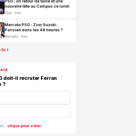
PSG : un retour de taille et une
nouvelle tête au Campus ce lundi
Club · hier
Mercato PSG : Zion Suzuki
Parisien dans les 48 heures ?
Mercato · hier
 fil
DAGE
 doit-il recruter Ferran
s ?
es ·
clique pour voter