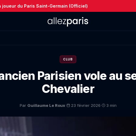
joueur du Paris Saint-Germain (Officiel)
CLUB
ancien Parisien vole au 
Chevalier
·
·
Par
Guillaume Le Roux
23 février 2026
3 min