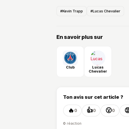
#Kevin Trapp
#Lucas Chevalier
En savoir plus sur
Club
Lucas
Chevalier
Ton avis sur cet article ?
🔥
👍
😮

0
0
0
0
réaction