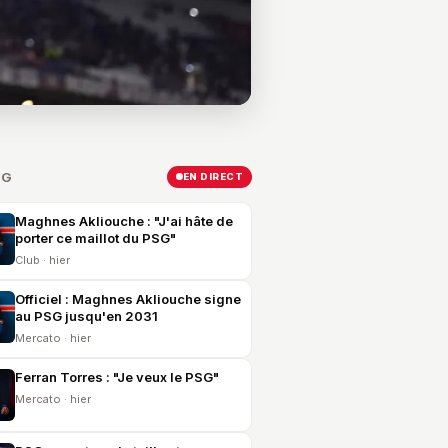
SG
EN DIRECT
Maghnes Akliouche : "J'ai hâte de
porter ce maillot du PSG"
Club · hier
Officiel : Maghnes Akliouche signe
au PSG jusqu'en 2031
Mercato · hier
Ferran Torres : "Je veux le PSG"
Mercato · hier