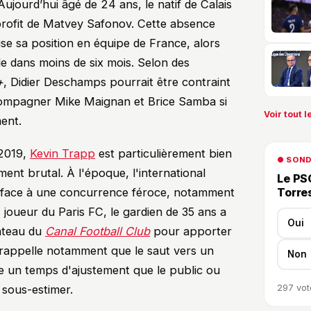
Aujourd’hui âgé de 24 ans, le natif de Calais
 profit de Matvey Safonov. Cette absence
ise sa position en équipe de France, alors
e dans moins de six mois. Selon des
+
, Didier Deschamps pourrait être contraint
ccompagner Mike Maignan et Brice Samba si
Voir tout le
ment.
 2019,
Kevin Trapp
est particulièrement bien
● SON
ent brutal. À l'époque, l'international
Le PSG
e face à une concurrence féroce, notamment
Torre
 joueur du Paris FC, le gardien de 35 ans a
Oui
lateau du
Canal Football Club
pour apporter
l rappelle notamment que le saut vers un
Non
te un temps d'ajustement que le public ou
 sous-estimer.
297
vot