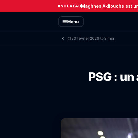
Maghnes Akliouche est un 
NOUVEAU
Menu
23 février 2026
3 min
·
PSG : un 