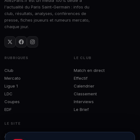
AllezParis.fr est un média 100% dédié à
l'actualité du Paris Saint-Germain : infos du
club, résultats, analyses, conférences de
presse, fiches joueurs et rumeurs mercato,
chaque jour.
RUBRIQUES
LE CLUB
Club
Match en direct
Mercato
Effectif
Ligue 1
Calendrier
LDC
Classement
Coupes
Interviews
EDF
Le Brief
LE SITE
À propos