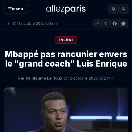
Menu
12 octobre 2025
2 min
·
ANCIENS
Mbappé pas rancunier envers
le "grand coach" Luis Enrique
·
·
Par
Guillaume Le Roux
12 octobre 2025
2 min