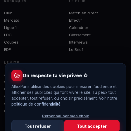
RUBRIQUES
LE CLUB
Club
Match en direct
Mercato
Effectif
Ligue 1
Calendrier
LDC
Classement
Coupes
Interviews
EDF
Le Brief
LE SITE
À propos
On respecte ta vie privée 🍪
Contact
AllezParis utilise des cookies pour mesurer l'audience et
Mentions légales
afficher des publicités qui font vivre le site. Tu peux tout
Confidentialité
accepter, tout refuser, ou choisir précisément. Voir notre
Gérer les cookies
politique de confidentialité
.
Flux RSS
Personnaliser mes choix
Tout refuser
Tout accepter
© 2019-2026 AllezParis — Tous droits réservés