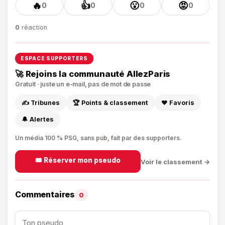
🔥
👍
😮
😡
0
0
0
0
0
réaction
ESPACE SUPPORTERS
🚀 Rejoins la communauté AllezParis
Gratuit · juste un e-mail, pas de mot de passe
✍️ Tribunes
🏆 Points & classement
❤️ Favoris
🔔 Alertes
Un média 100 % PSG, sans pub, fait par des supporters.
🎟️ Réserver mon pseudo
Voir le classement →
Commentaires
0