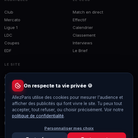
Club
Match en direct
Mercato
Effectif
Ligue 1
Calendrier
LDC
Classement
Coupes
Interviews
EDF
Le Brief
LE SITE
À propos
Concours
On respecte ta vie privée 🍪
Contact
AllezParis utilise des cookies pour mesurer l'audience et
Mentions légales
afficher des publicités qui font vivre le site. Tu peux tout
Confidentialité
accepter, tout refuser, ou choisir précisément. Voir notre
Gérer les cookies
politique de confidentialité
.
Flux RSS
Personnaliser mes choix