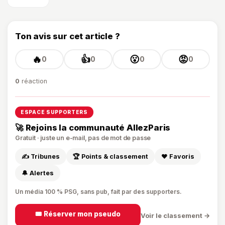
Ton avis sur cet article ?
🔥
👍
😮
😡
0
0
0
0
0
réaction
ESPACE SUPPORTERS
🚀 Rejoins la communauté AllezParis
Gratuit · juste un e-mail, pas de mot de passe
✍️ Tribunes
🏆 Points & classement
❤️ Favoris
🔔 Alertes
Un média 100 % PSG, sans pub, fait par des supporters.
🎟️ Réserver mon pseudo
Voir le classement →