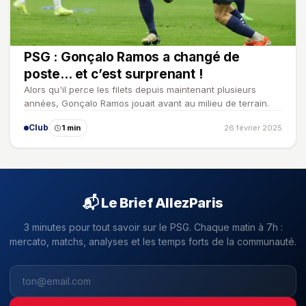
PSG : Gonçalo Ramos a changé de
poste… et c’est surprenant !
Alors qu'il perce les filets depuis maintenant plusieurs
années, Gonçalo Ramos jouait avant au milieu de terrain.
Club
1 min
26 février 2025
📬 Le Brief AllezParis
3 minutes pour tout savoir sur le PSG. Chaque matin à 7h :
mercato, matchs, analyses et les temps forts de la communauté.