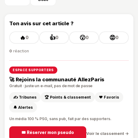
Ton avis sur cet article ?
🔥
👍
😮
😡
0
0
0
0
0
réaction
ESPACE SUPPORTERS
🚀 Rejoins la communauté AllezParis
Gratuit · juste un e-mail, pas de mot de passe
✍️ Tribunes
🏆 Points & classement
❤️ Favoris
🔔 Alertes
Un média 100 % PSG, sans pub, fait par des supporters.
🎟️ Réserver mon pseudo
Voir le classement →