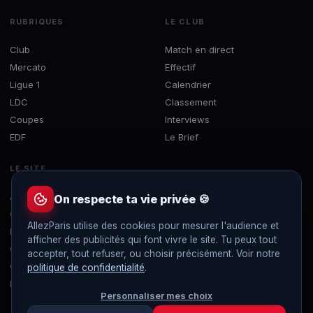
RUBRIQUES
LE CLUB
Club
Match en direct
Mercato
Effectif
Ligue 1
Calendrier
LDC
Classement
Coupes
Interviews
EDF
Le Brief
LE SITE
À propos
On respecte ta vie privée 🍪
Contact
AllezParis utilise des cookies pour mesurer l'audience et
Mentions légales
afficher des publicités qui font vivre le site. Tu peux tout
Confidentialité
accepter, tout refuser, ou choisir précisément. Voir notre
Gérer les cookies
politique de confidentialité
.
Flux RSS
Personnaliser mes choix