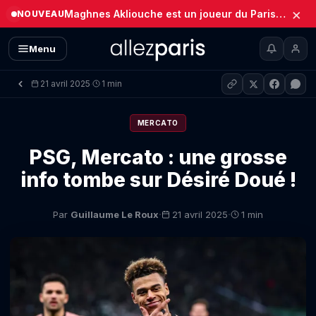
×
Maghnes Akliouche est un joueur du Paris Saint-Germain (Officiel)
NOUVEAU
Menu
21 avril 2025
1 min
·
MERCATO
PSG, Mercato : une grosse
info tombe sur Désiré Doué !
·
·
Par
Guillaume Le Roux
21 avril 2025
1 min