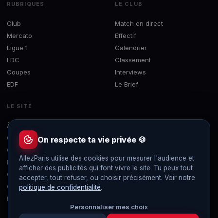
RUBRIQUES
LE CLUB
Club
Match en direct
Mercato
Effectif
Ligue 1
Calendrier
LDC
Classement
Coupes
Interviews
EDF
Le Brief
LE SITE
À propos
Concours
On respecte ta vie privée 🍪
Contact
AllezParis utilise des cookies pour mesurer l'audience et
Mentions légales
afficher des publicités qui font vivre le site. Tu peux tout
Confidentialité
accepter, tout refuser, ou choisir précisément. Voir notre
Gérer les cookies
politique de confidentialité
.
Flux RSS
Personnaliser mes choix