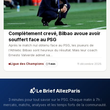
Complètement crevé, Bilbao avoue avoir
souffert face au PSG
Après le match nul obtenu face au PSG, les joueurs de
l'Athletic Bilbao sont heureux du résultat. Mais leur coach
Ernesto Valverde admet sa…
Ligue des Champions
1 min
11 décembre 2025
📬 Le Brief AllezParis
3 minutes pour tout savoir sur le PSG. Chaque matin à 7h :
mercato, matchs, analyses et les temps forts de la communauté.