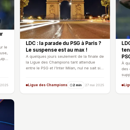
ur
LDC : la parade du PSG à Paris ?
LDC
ur le
Le suspense est au max !
ten
use,
PSG
A quelques jours seulement de la finale de
quipe
la Ligue des Champions tant attendue
À qu
entre le PSG et l'Inter Milan, nul ne sait si
des 
Luis Enrique …
supp
cont
Ligue des Champions
Lig
 2025
2 min
27 mai 2025