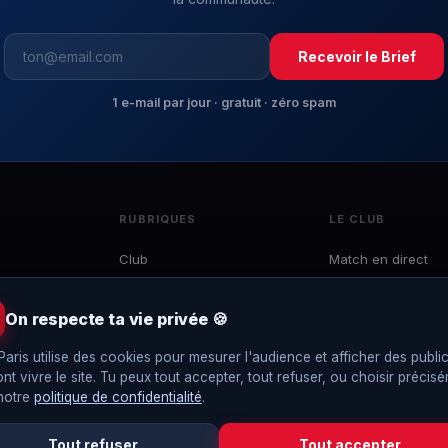
Recevoir le Brief
1 e-mail par jour · gratuit · zéro spam
RUBRIQUES
LE CLUB
Club
Match en direct
Mercato
Effectif
 du
Ligue 1
Calendrier
On respecte ta vie privée 🍪
e
LDC
Classement
to,
Paris utilise des cookies pour mesurer l'audience et afficher des public
Coupes
Interviews
ont vivre le site. Tu peux tout accepter, tout refuser, ou choisir précis
EDF
Le Brief
 notre
politique de confidentialité
.
Tout refuser
Tout accepter