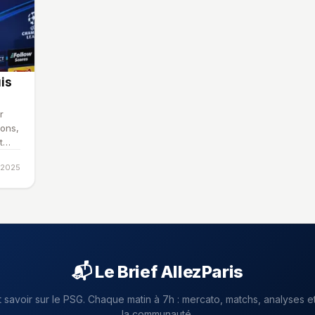
uis
r
ions,
t
 2025
📬 Le Brief AllezParis
t savoir sur le PSG. Chaque matin à 7h : mercato, matchs, analyses et
la communauté.