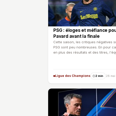
PSG : éloges et méfiance po
Pavard avant la finale
Cette saison, les critiques négatives s
PSG sont peu nombreuses. En pour ca
en plus des résultats et des titres, l'é
de Luis …
Ligue des Champions
2 min
28 mai