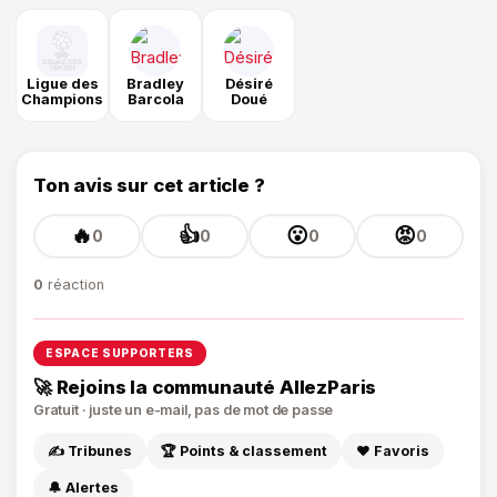
Ligue des
Bradley
Désiré
Champions
Barcola
Doué
Ton avis sur cet article ?
🔥
👍
😮
😡
0
0
0
0
0
réaction
ESPACE SUPPORTERS
🚀 Rejoins la communauté AllezParis
Gratuit · juste un e-mail, pas de mot de passe
✍️ Tribunes
🏆 Points & classement
❤️ Favoris
🔔 Alertes