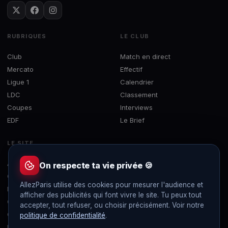
RUBRIQUES
LE CLUB
Club
Match en direct
Mercato
Effectif
Ligue 1
Calendrier
LDC
Classement
Coupes
Interviews
EDF
Le Brief
LE SITE
À propos
On respecte ta vie privée 🍪
Contact
AllezParis utilise des cookies pour mesurer l'audience et
Mentions légales
afficher des publicités qui font vivre le site. Tu peux tout
Confidentialité
accepter, tout refuser, ou choisir précisément. Voir notre
Gérer les cookies
politique de confidentialité
.
Flux RSS