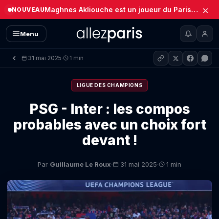
×
Maghnes Akliouche est un joueur du Paris Saint-Germain (Officiel)
NOUVEAU
Menu
31 mai 2025
1 min
·
LIGUE DES CHAMPIONS
PSG - Inter : les compos
probables avec un choix fort
devant !
·
·
Par
Guillaume Le Roux
31 mai 2025
1 min