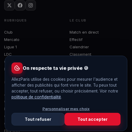
RUBRIQUES
LE CLUB
Club
Match en direct
Mercato
Effectif
Ligue 1
Calendrier
LDC
Classement
Coupes
Interviews
On respecte ta vie privée 🍪
EDF
Le Brief
AllezParis utilise des cookies pour mesurer l'audience et
LE SITE
afficher des publicités qui font vivre le site. Tu peux tout
accepter, tout refuser, ou choisir précisément. Voir notre
À propos
politique de confidentialité
.
Contact
Mentions légales
Personnaliser mes choix
Confidentialité
Tout refuser
Tout accepter
Gérer les cookies
Flux RSS