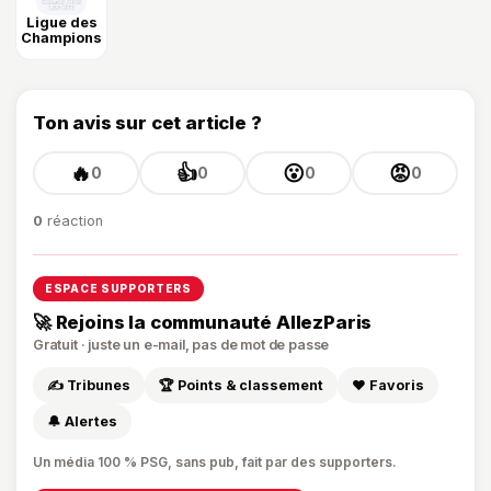
Ligue des
Champions
Ton avis sur cet article ?
🔥
👍
😮
😡
0
0
0
0
0
réaction
ESPACE SUPPORTERS
🚀 Rejoins la communauté AllezParis
Gratuit · juste un e-mail, pas de mot de passe
✍️ Tribunes
🏆 Points & classement
❤️ Favoris
🔔 Alertes
Un média 100 % PSG, sans pub, fait par des supporters.