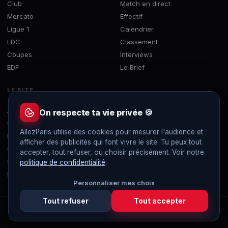
Club
Match en direct
Mercato
Effectif
Ligue 1
Calendrier
LDC
Classement
Coupes
Interviews
EDF
Le Brief
LE SITE
À propos
On respecte ta vie privée 🍪
Contact
AllezParis utilise des cookies pour mesurer l'audience et
Mentions légales
afficher des publicités qui font vivre le site. Tu peux tout
Confidentialité
accepter, tout refuser, ou choisir précisément. Voir notre
Gérer les cookies
politique de confidentialité
.
Flux RSS
Personnaliser mes choix
Tout refuser
Tout accepter
© 2019-2026 AllezParis — Tous droits réservés
Site 100% indépendant et sans publicité, non affilié au Paris Saint-Germain