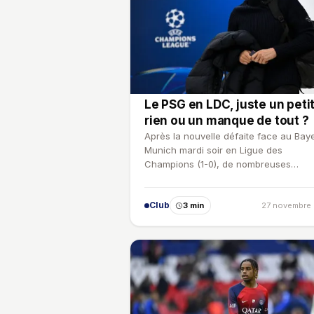
Le PSG en LDC, juste un peti
rien ou un manque de tout ?
Après la nouvelle défaite face au Bay
Munich mardi soir en Ligue des
Champions (1-0), de nombreuses
interrogations tournent autour du PS…
Club
3 min
27 novembre