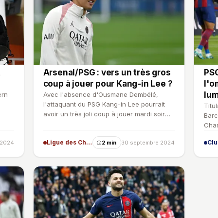
t
Arsenal/PSG : vers un très gros
PSG
coup à jouer pour Kang-in Lee ?
l'o
lum
ern
Avec l'absence d'Ousmane Dembélé,
l'attaquant du PSG Kang-in Lee pourrait
Titu
avoir un très joli coup à jouer mardi soir
Barc
face à Arsenal.
Cham
trou
Ligue des Champions
Cl
 2024
2 min
30 septembre 2024