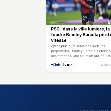
PSG : dans la ville lumière, la
foudre Bradley Barcola perd 
vitesse
Après plusieurs semaines sous les
projecteurs, Bradley Barcola s'éteint au
des matches. Une situation qui inquièt
mais qui n'est pas …
Club
2 min
12 mars