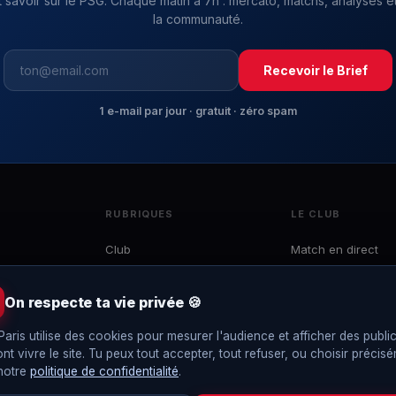
t savoir sur le PSG. Chaque matin à 7h : mercato, matchs, analyses et
la communauté.
Recevoir le Brief
1 e-mail par jour · gratuit · zéro spam
RUBRIQUES
LE CLUB
Club
Match en direct
Mercato
Effectif
 du
Ligue 1
Calendrier
On respecte ta vie privée 🍪
e
LDC
Classement
to,
Paris utilise des cookies pour mesurer l'audience et afficher des public
Coupes
Interviews
ont vivre le site. Tu peux tout accepter, tout refuser, ou choisir précis
EDF
Le Brief
 notre
politique de confidentialité
.