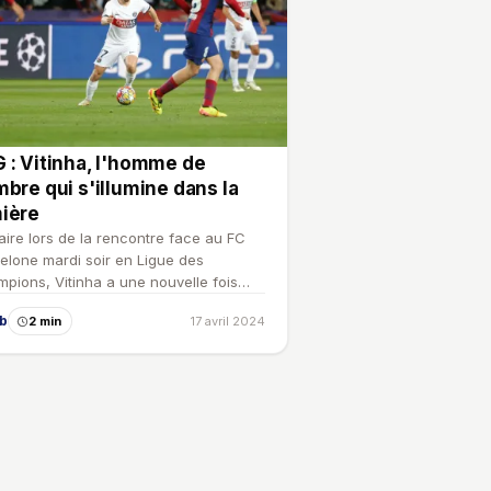
 : Vitinha, l'homme de
mbre qui s'illumine dans la
ière
laire lors de la rencontre face au FC
elone mardi soir en Ligue des
pions, Vitinha a une nouvelle fois
vé le chemin des fil…
ub
2 min
17 avril 2024