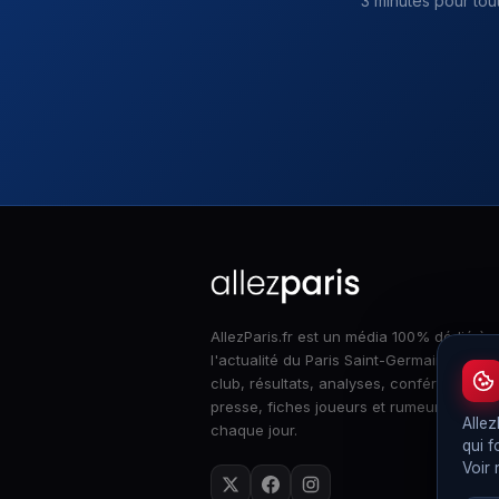
3 minutes pour tou
AllezParis.fr est un média 100% dédié à
l'actualité du Paris Saint-Germain : infos
club, résultats, analyses, conférences d
presse, fiches joueurs et rumeurs merca
Allez
chaque jour.
qui f
Voir