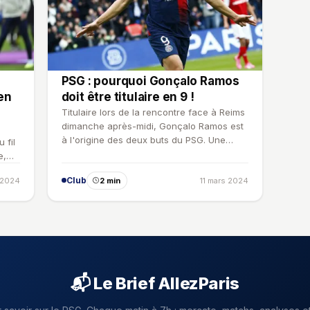
PSG : pourquoi Gonçalo Ramos
en
doit être titulaire en 9 !
Titulaire lors de la rencontre face à Reims
dimanche après-midi, Gonçalo Ramos est
à l'origine des deux buts du PSG. Une
 fil
bonne prestation q…
e,
Club
 2024
2 min
11 mars 2024
📬 Le Brief AllezParis