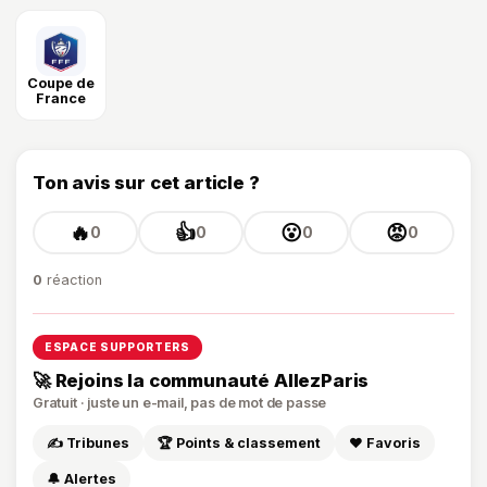
Coupe de
France
Ton avis sur cet article ?
🔥
👍
😮
😡
0
0
0
0
0
réaction
ESPACE SUPPORTERS
🚀 Rejoins la communauté AllezParis
Gratuit · juste un e-mail, pas de mot de passe
✍️ Tribunes
🏆 Points & classement
❤️ Favoris
🔔 Alertes