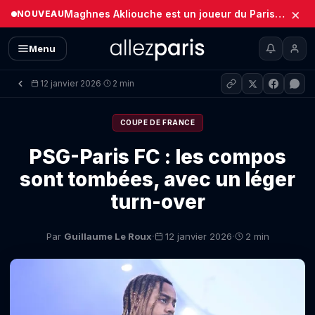
×
Maghnes Akliouche est un joueur du Paris Saint-Germain (Officiel)
NOUVEAU
Menu
12 janvier 2026
2 min
·
COUPE DE FRANCE
PSG-Paris FC : les compos
sont tombées, avec un léger
turn-over
·
·
Par
Guillaume Le Roux
12 janvier 2026
2 min