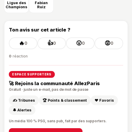
Ligue des
Fabian
Champions
Ruiz
Ton avis sur cet article ?
🔥
👍
😮
😡
0
0
0
0
0
réaction
ESPACE SUPPORTERS
🚀 Rejoins la communauté AllezParis
Gratuit · juste un e-mail, pas de mot de passe
✍️ Tribunes
🏆 Points & classement
❤️ Favoris
🔔 Alertes
Un média 100 % PSG, sans pub, fait par des supporters.