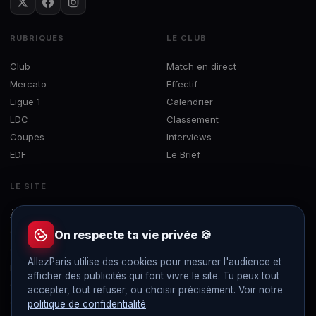
RUBRIQUES
LE CLUB
Club
Match en direct
Mercato
Effectif
Ligue 1
Calendrier
LDC
Classement
Coupes
Interviews
EDF
Le Brief
LE SITE
À propos
Concours
On respecte ta vie privée 🍪
Contact
AllezParis utilise des cookies pour mesurer l'audience et
Mentions légales
afficher des publicités qui font vivre le site. Tu peux tout
Confidentialité
accepter, tout refuser, ou choisir précisément. Voir notre
Gérer les cookies
politique de confidentialité
.