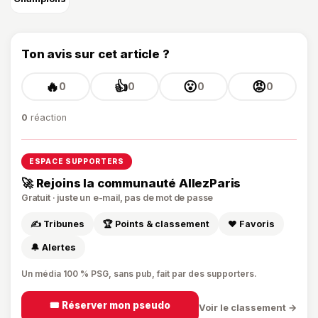
Ton avis sur cet article ?
🔥
👍
😮
😡
0
0
0
0
0
réaction
ESPACE SUPPORTERS
🚀 Rejoins la communauté AllezParis
Gratuit · juste un e-mail, pas de mot de passe
✍️ Tribunes
🏆 Points & classement
❤️ Favoris
🔔 Alertes
Un média 100 % PSG, sans pub, fait par des supporters.
🎟️ Réserver mon pseudo
Voir le classement →