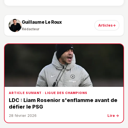
Guillaume Le Roux
Articles
→
Rédacteur
ARTICLE SUIVANT · LIGUE DES CHAMPIONS
LDC : Liam Rosenior s'enflamme avant de
défier le PSG
28 février 2026
Lire →