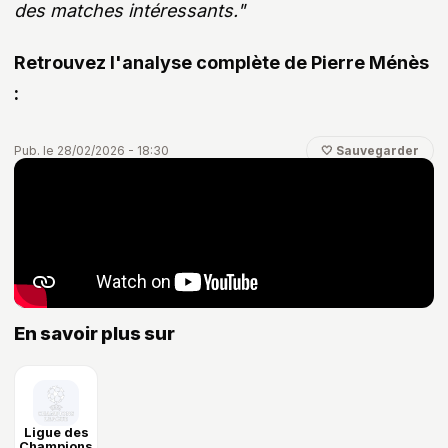
des matches intéressants."
Retrouvez l'analyse complète de Pierre Ménès
:
Pub. le 28/02/2026 - 18:30
🤍 Sauvegarder
#LDC
#PSG/Chelsea
#Pierre Ménès
#Tirage au sort
En savoir plus sur
Ligue des
Champions