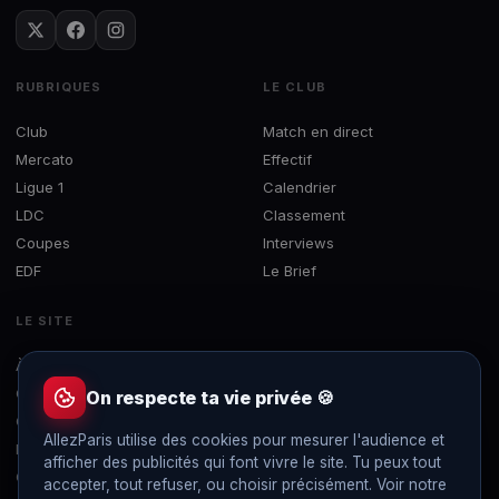
RUBRIQUES
LE CLUB
Club
Match en direct
Mercato
Effectif
Ligue 1
Calendrier
LDC
Classement
Coupes
Interviews
EDF
Le Brief
LE SITE
À propos
Concours
On respecte ta vie privée 🍪
Contact
AllezParis utilise des cookies pour mesurer l'audience et
Mentions légales
afficher des publicités qui font vivre le site. Tu peux tout
Confidentialité
accepter, tout refuser, ou choisir précisément. Voir notre