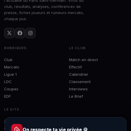
l'actualité du Paris Saint-Germain : infos du
club, résultats, analyses, conférences de
presse, fiches joueurs et rumeurs mercato,
chaque jour.
RUBRIQUES
LE CLUB
Club
Match en direct
Mercato
Effectif
Ligue 1
Calendrier
LDC
Classement
Coupes
Interviews
EDF
Le Brief
LE SITE
À propos
Concours
On respecte ta vie privée 🍪