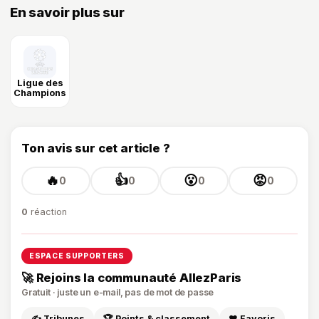
En savoir plus sur
Ligue des
Champions
Ton avis sur cet article ?
🔥
👍
😮
😡
0
0
0
0
0
réaction
ESPACE SUPPORTERS
🚀 Rejoins la communauté AllezParis
Gratuit · juste un e-mail, pas de mot de passe
✍️ Tribunes
🏆 Points & classement
❤️ Favoris