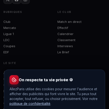
RUBRIQUES
LE CLUB
Club
Match en direct
Mercato
Effectif
Ligue 1
Calendrier
LDC
Classement
Coupes
Interviews
EDF
Le Brief
LE SITE
À propos
Concours
On respecte ta vie privée 🍪
Contact
AllezParis utilise des cookies pour mesurer l'audience et
Mentions légales
afficher des publicités qui font vivre le site. Tu peux tout
Confidentialité
accepter, tout refuser, ou choisir précisément. Voir notre
Gérer les cookies
politique de confidentialité
.