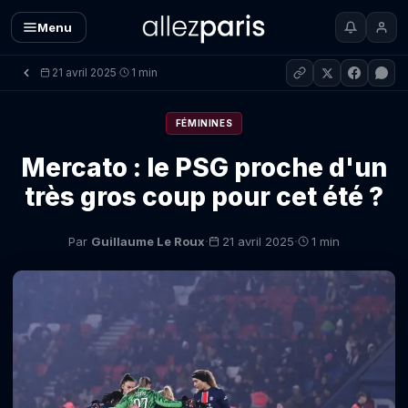
Menu
21 avril 2025
1 min
·
FÉMININES
Mercato : le PSG proche d'un
très gros coup pour cet été ?
·
·
Par
Guillaume Le Roux
21 avril 2025
1 min