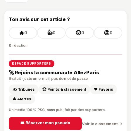
Ton avis sur cet article ?
🔥
👍
😮
😡
0
0
0
0
0
réaction
ESPACE SUPPORTERS
🚀 Rejoins la communauté AllezParis
Gratuit · juste un e-mail, pas de mot de passe
✍️ Tribunes
🏆 Points & classement
❤️ Favoris
🔔 Alertes
Un média 100 % PSG, sans pub, fait par des supporters.
🎟️ Réserver mon pseudo
Voir le classement →