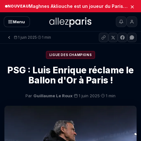
×
Maghnes Akliouche est un joueur du Paris Saint-Germain (Officiel)
NOUVEAU
Menu
1 juin 2025
1 min
·
LIGUE DES CHAMPIONS
PSG : Luis Enrique réclame le
Ballon d'Or à Paris !
·
·
Par
Guillaume Le Roux
1 juin 2025
1 min