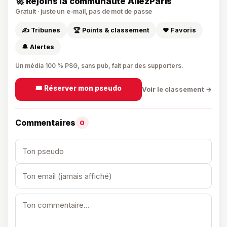
🚀 Rejoins la communauté AllezParis
Gratuit · juste un e-mail, pas de mot de passe
✍️ Tribunes
🏆 Points & classement
❤️ Favoris
🔔 Alertes
Un média 100 % PSG, sans pub, fait par des supporters.
🎟️ Réserver mon pseudo
Voir le classement →
Commentaires
0