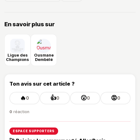
En savoir plus sur
Ligue des
Ousmane
Champions
Dembélé
Ton avis sur cet article ?
🔥
👍
😮
😡
0
0
0
0
0
réaction
ESPACE SUPPORTERS