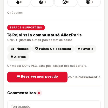
🔥
👍
😮
😡
0
0
0
0
0
réaction
ESPACE SUPPORTERS
🚀 Rejoins la communauté AllezParis
Gratuit · juste un e-mail, pas de mot de passe
✍️ Tribunes
🏆 Points & classement
❤️ Favoris
🔔 Alertes
Un média 100 % PSG, sans pub, fait par des supporters.
🎟️ Réserver mon pseudo
Voir le classement →
Commentaires
0